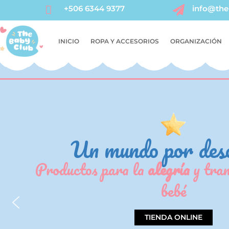

+506 6344 9377
info@the

INICIO
ROPA Y ACCESORIOS
ORGANIZACIÓN
Un mundo por des
Productos para la
alegría
y tran
bebé
TIENDA ONLINE