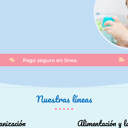

Pago seguro en línea

Nuestras líneas
nización
Alimentación y l