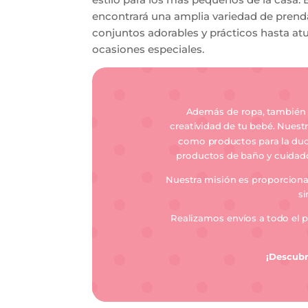
encontrará una amplia variedad de prenda
conjuntos adorables y prácticos hasta at
ocasiones especiales.
Además de ropa, también 
creatividad de tu bebé. Nuest
como productos para la duch
productos de baño y cuidado
Nuestra misión es proporcionar
si
Realizamos envíos a todo el 
¡Descubr