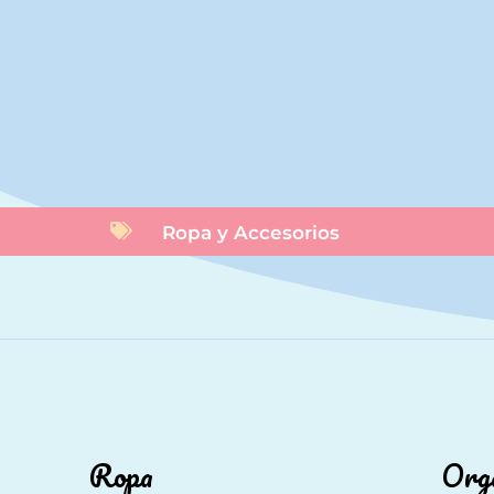

Ropa y Accesorios
Ropa
Orga