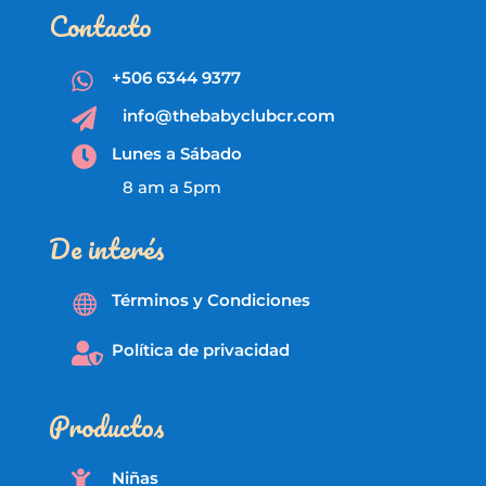
Contacto
+506 6344 9377

info@thebabyclubcr.com

Lunes a Sábado

8 am a 5pm
De interés
Términos y Condiciones

Política de privacidad

Productos
Niñas
