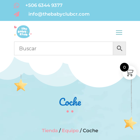
+506 6344 9377

info@thebabyclubcr.com

0
Coche
Tienda
/
Equipo
/ Coche