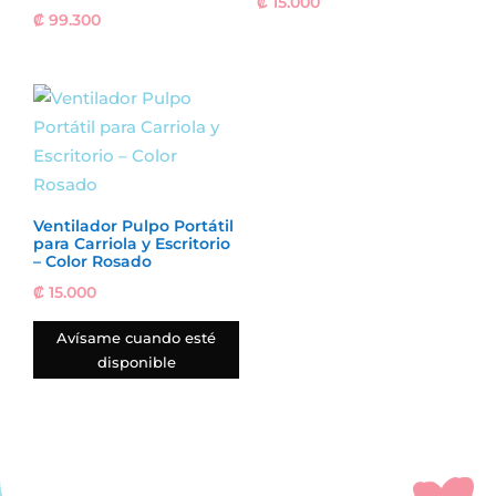
₡
15.000
₡
99.300
Ventilador Pulpo Portátil
para Carriola y Escritorio
– Color Rosado
₡
15.000
Avísame cuando esté
disponible