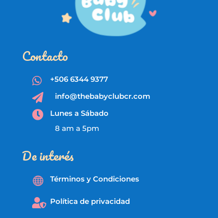
Contacto
+506 6344 9377

info@thebabyclubcr.com

Lunes a Sábado

8 am a 5pm
De interés
Términos y Condiciones

Política de privacidad
