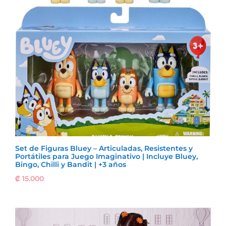
Set de Figuras Bluey – Articuladas, Resistentes y
Portátiles para Juego Imaginativo | Incluye Bluey,
Bingo, Chilli y Bandit | +3 años
₡
15.000