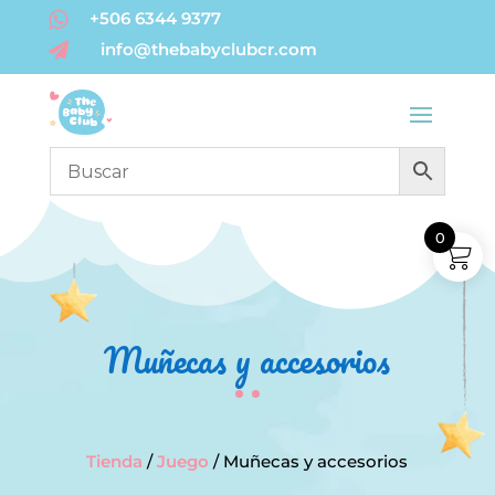
+506 6344 9377

info@thebabyclubcr.com

0
Muñecas y accesorios
Tienda
/
Juego
/ Muñecas y accesorios