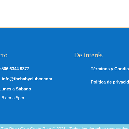
cto
De interés
+506 6344 9377
Términos y Condic
info@thebabyclubcr.com
Política de privaci
Lunes a Sábado
8 am a 5pm
The Baby Club Costa Rica © 2026 - Todos los derechos reservados