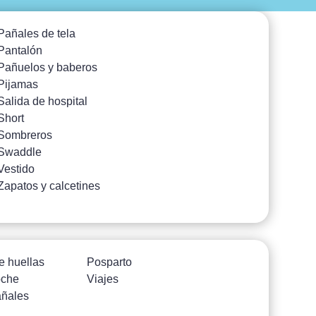
Pañales de tela
Pantalón
Pañuelos y baberos
Pijamas
Salida de hospital
Short
Sombreros
Swaddle
Vestido
Zapatos y calcetines
e huellas
Posparto
oche
Viajes
añales