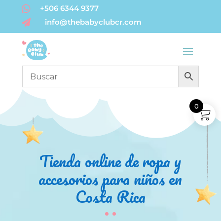

+506 6344 9377
info@thebabyclubcr.com

0
Tienda online de ropa y
accesorios para niños en
Costa Rica