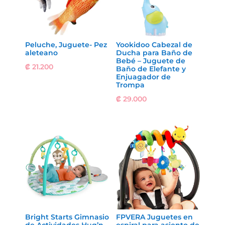
Peluche, Juguete- Pez
Yookidoo Cabezal de
aleteano
Ducha para Baño de
Bebé – Juguete de
₡
21.200
Baño de Elefante y
Enjuagador de
Trompa
₡
29.000
Bright Starts Gimnasio
FPVERA Juguetes en
de Actividades Hug’n
espiral para asiento de