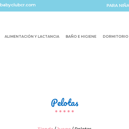
babyclubcr.com
PARA NIÑ
ALIMENTACIÓN Y LACTANCIA
BAÑO E HIGIENE
DORMITORIO
Pelotas
Tienda
/
Juego
/ Pelotas