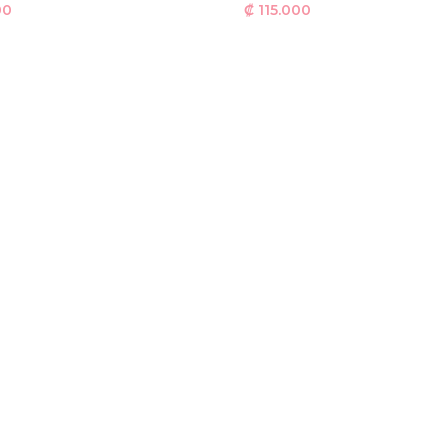
00
₡
115.000