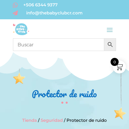
+506 6344 9377

info@thebabyclubcr.com

0
Protector de ruido
Tienda
/
Seguridad
/ Protector de ruido