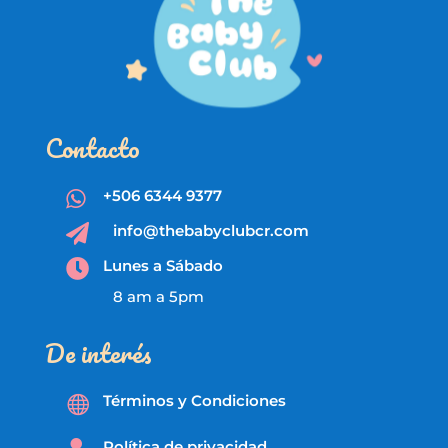
Contacto
+506 6344 9377

info@thebabyclubcr.com

Lunes a Sábado

8 am a 5pm
De interés
Términos y Condiciones

Política de privacidad