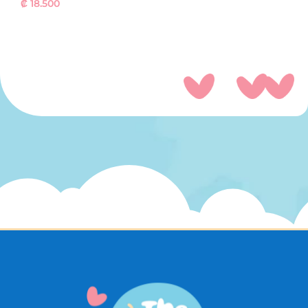
₡
18.500