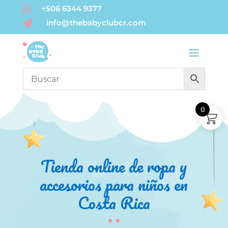

+506 6344 9377
info@thebabyclubcr.com

0
Tienda online de ropa y
accesorios para niños en
Costa Rica