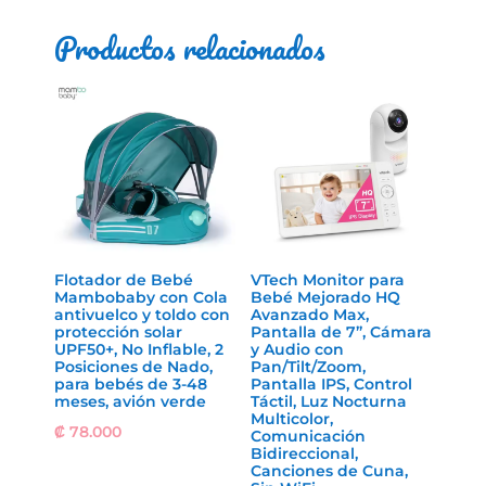
concentración,
azul
Productos relacionados
cantidad
Flotador de Bebé
VTech Monitor para
Mambobaby con Cola
Bebé Mejorado HQ
antivuelco y toldo con
Avanzado Max,
protección solar
Pantalla de 7”, Cámara
UPF50+, No Inflable, 2
y Audio con
Posiciones de Nado,
Pan/Tilt/Zoom,
para bebés de 3-48
Pantalla IPS, Control
meses, avión verde
Táctil, Luz Nocturna
Multicolor,
₡
78.000
Comunicación
Bidireccional,
Canciones de Cuna,