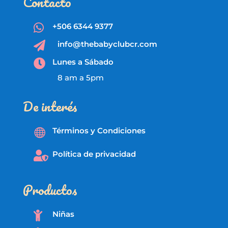
Contacto
+506 6344 9377

info@thebabyclubcr.com

Lunes a Sábado

8 am a 5pm
De interés
Términos y Condiciones

Política de privacidad

Productos
Niñas
