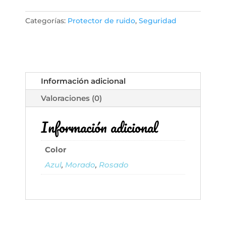
-
Categorías:
Protector de ruido
,
Seguridad
Auriculares
con
cancelación
de
ruido
Información adicional
para
niños,
Valoraciones (0)
certificado
CE
Información adicional
y
ANSI,
Color
25
Azul
,
Morado
,
Rosado
dB,
ayuda
sensorial
y
de