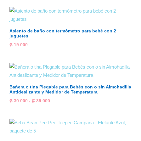
Asiento de baño con termómetro para bebé con 2
juguetes
₡
19.000
Bañera o tina Plegable para Bebés con o sin Almohadilla
Antideslizante y Medidor de Temperatura
Rango
₡
30.000
-
₡
39.000
de
precios:
desde
₡ 30.000