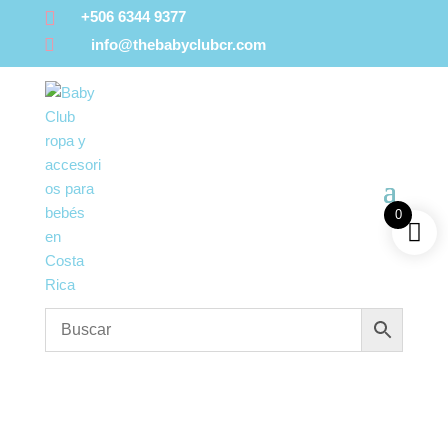

+506 6344 9377

info@thebabyclubcr.com
0