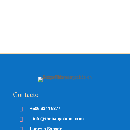
Contacto

+506 6344 9377

info@thebabyclubcr.com

Lunes a Sábado