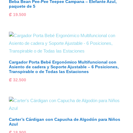
hasta
Beba Bean Pee-Pee Teepee Campana – Elefante Azul,
paquete de 5
₡ 39.000
₡
19.500
Cargador Porta Bebé Ergonómico Multifuncional con
Asiento de cadera y Soporte Ajustable – 6 Posiciones,
Transpirable o de Todas las Estaciones
₡
32.500
Carter’s Cárdigan con Capucha de Algodón para Niños
Azul
₡
18.900