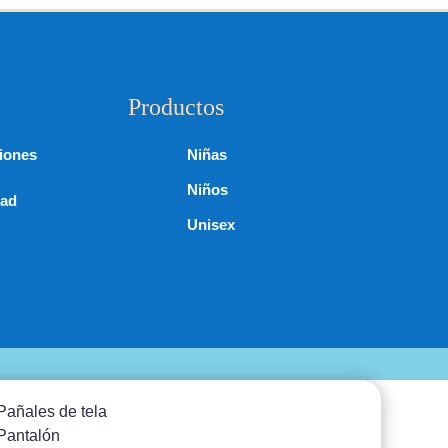
Productos
iones
Niñas
Niños
dad
Unisex
Pañales de tela
Pantalón