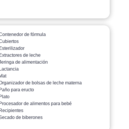
Contenedor de fórmula
Cubiertos
Esterilizador
Extractores de leche
Jeringa de alimentación
Lactancia
Mat
Organizador de bolsas de leche materna
Paño para eructo
Plato
Procesador de alimentos para bebé
Recipientes
Secado de biberones