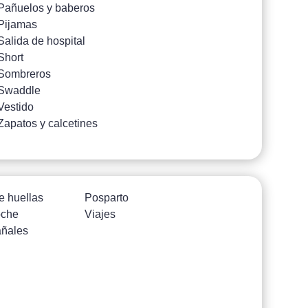
Pañuelos y baberos
Pijamas
Salida de hospital
Short
Sombreros
Swaddle
Vestido
Zapatos y calcetines
e huellas
Posparto
oche
Viajes
añales