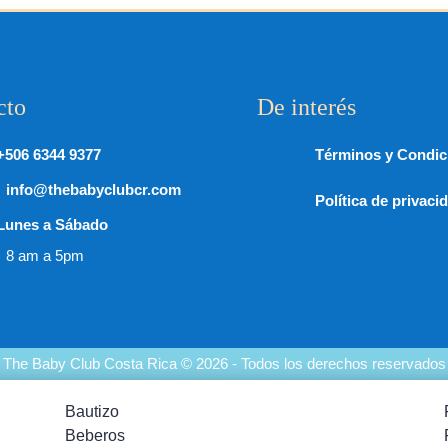
cto
De interés
+506 6344 9377
Términos y Condic
info@thebabyclubcr.com
Política de privaci
Lunes a Sábado
8 am a 5pm
The Baby Club Costa Rica © 2026 - Todos los derechos reservados
Bautizo
Beberos