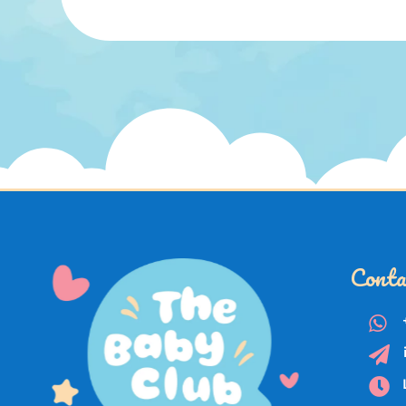
Conta


