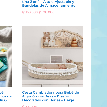
tina 2 en 1 – Altura Ajustable y
Bandejas de Almacenamiento
El
El
₡
163.500
₡
120.000
precio
precio
original
actual
era:
es:
₡ 163.500.
₡ 120.000.
bé,
Cesta Cambiadora para Bebé de
llos de
Algodón con Asas – Diseño
0×35
Decorativo con Borlas – Beige
₡
45.000