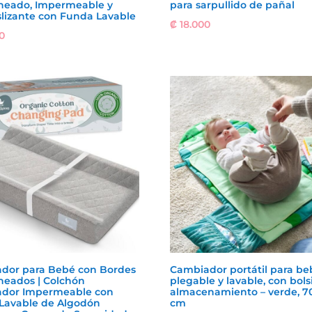
neado, Impermeable y
para sarpullido de pañal
slizante con Funda Lavable
₡
18.000
0
dor para Bebé con Bordes
Cambiador portátil para be
neados | Colchón
plegable y lavable, con bolsi
dor Impermeable con
almacenamiento – verde, 7
Lavable de Algodón
cm