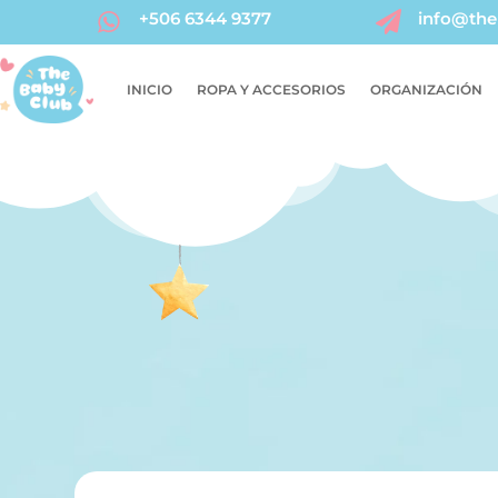
+506 6344 9377
info@the


INICIO
ROPA Y ACCESORIOS
ORGANIZACIÓN