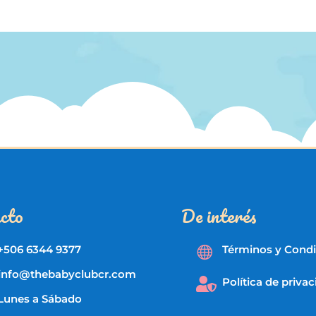
cto
De interés
+506 6344 9377
Términos y Cond

info@thebabyclubcr.com
Política de priva

Lunes a Sábado