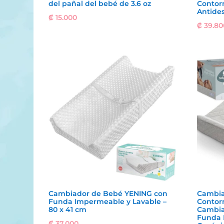
del pañal del bebé de 3.6 oz
Contor
Antide
₡
15.000
₡
39.80
Cambiador de Bebé YENING con
Cambia
Funda Impermeable y Lavable –
Contor
80 x 41 cm
Cambia
Funda 
₡
37.000