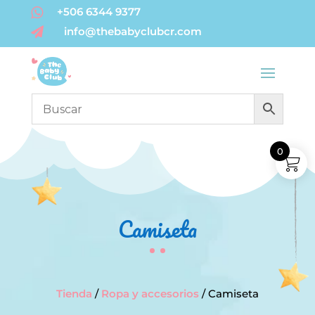
+506 6344 9377

info@thebabyclubcr.com

0
Camiseta
Tienda
/
Ropa y accesorios
/ Camiseta