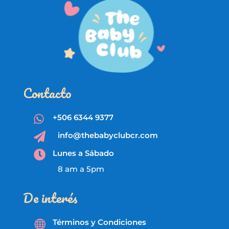
Contacto
+506 6344 9377

info@thebabyclubcr.com

Lunes a Sábado

8 am a 5pm
De interés
Términos y Condiciones
