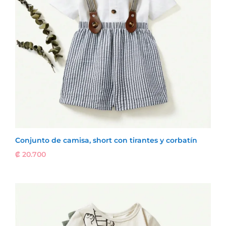
Conjunto de camisa, short con tirantes y corbatín
₡
20.700