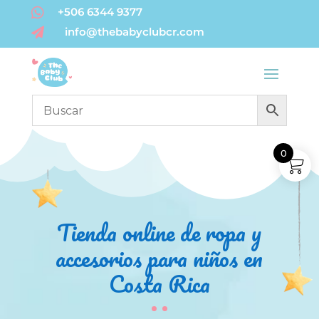

+506 6344 9377
info@thebabyclubcr.com

0
Tienda online de ropa y
accesorios para niños en
Costa Rica