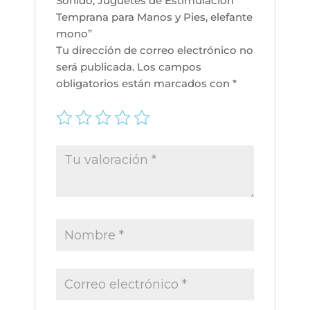
Sonido, Juguetes de Estimulación
para
Temprana para Manos y Pies, elefante
Manos
mono”
y
Tu dirección de correo electrónico no
Pies,
será publicada.
Los campos
elefante
obligatorios están marcados con
*
mono
cantidad