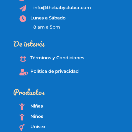
info@thebabyclubcr.com

Lunes a Sábado

8 am a 5pm
De interés
Términos y Condiciones

Política de privacidad

Productos
Niñas

Niños

Unisex
