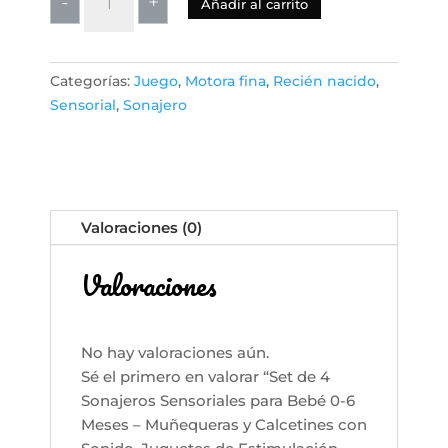
-
+
Añadir al carrito
de
4
Sonajeros
Categorías:
Juego
,
Motora fina
,
Recién nacido
,
Sensoriales
Sensorial
,
Sonajero
para
Bebé
0-
6
Meses
Valoraciones (0)
–
Muñequeras
Valoraciones
y
Calcetines
con
Sonido,
No hay valoraciones aún.
Juguetes
Sé el primero en valorar “Set de 4
de
Sonajeros Sensoriales para Bebé 0-6
Estimulación
Meses – Muñequeras y Calcetines con
Temprana