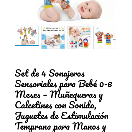
Set de 4 Sonajeros
Sensoriales para Bebé 0-6
Meses – Muñequeras y
Calcetines con Sonido,
Juguetes de Estimulación
Temprana para Manos y