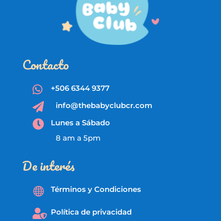
Contacto
+506 6344 9377

info@thebabyclubcr.com

Lunes a Sábado

8 am a 5pm
De interés
Términos y Condiciones

Política de privacidad
