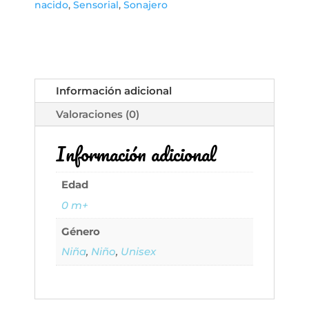
y
nacido
,
Sensorial
,
Sonajero
Mordedor
Skip
Hop
Bandana
Buddies
Información adicional
–
Valoraciones (0)
Cachorro
Multisensorial
Información adicional
con
Sonajero
y
Edad
Texturas
0 m+
cantidad
Género
Niña
,
Niño
,
Unisex