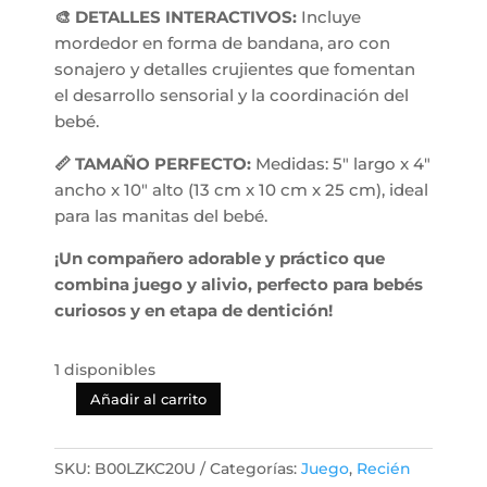
🎨 DETALLES INTERACTIVOS:
Incluye
mordedor en forma de bandana, aro con
sonajero y detalles crujientes que fomentan
el desarrollo sensorial y la coordinación del
bebé.
📏 TAMAÑO PERFECTO:
Medidas: 5″ largo x 4″
ancho x 10″ alto (13 cm x 10 cm x 25 cm), ideal
para las manitas del bebé.
¡Un compañero adorable y práctico que
combina juego y alivio, perfecto para bebés
curiosos y en etapa de dentición!
1 disponibles
Añadir al carrito
Peluche
de
Actividad
SKU:
B00LZKC20U
Categorías:
Juego
,
Recién