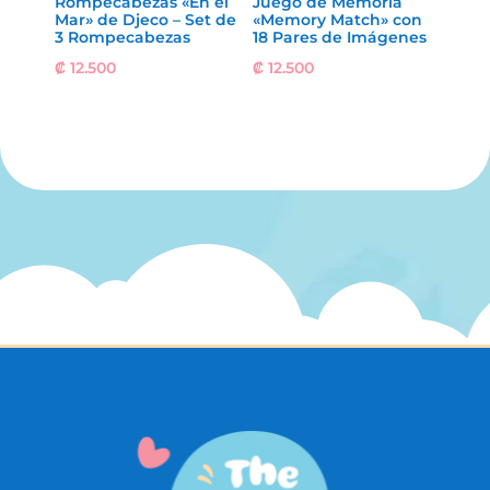
Rompecabezas «En el
Juego de Memoria
Mar» de Djeco – Set de
«Memory Match» con
3 Rompecabezas
18 Pares de Imágenes
₡
12.500
₡
12.500