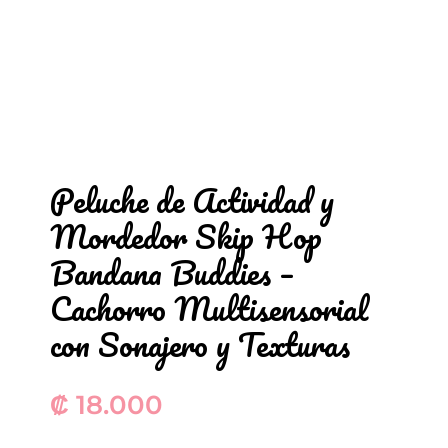
Peluche de Actividad y
Mordedor Skip Hop
Bandana Buddies –
Cachorro Multisensorial
con Sonajero y Texturas
₡
18.000