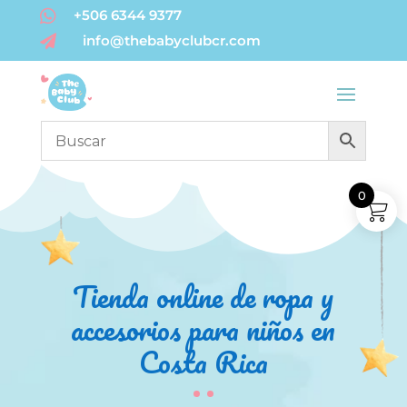

+506 6344 9377
info@thebabyclubcr.com

0
Tienda online de ropa y
accesorios para niños en
Costa Rica