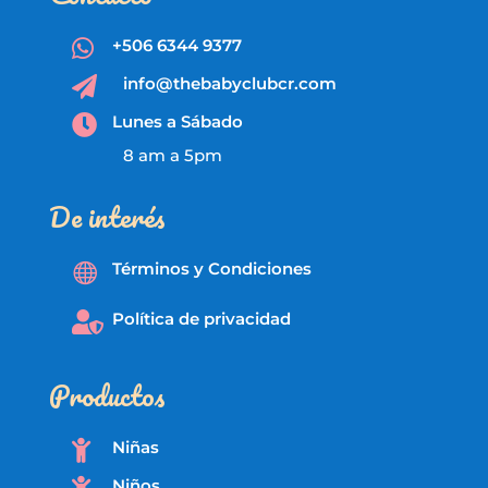
+506 6344 9377

info@thebabyclubcr.com

Lunes a Sábado

8 am a 5pm
De interés
Términos y Condiciones

Política de privacidad

Productos
Niñas

Niños