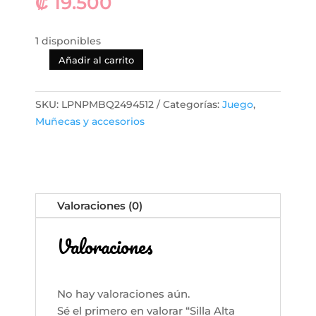
₡
19.500
1 disponibles
Añadir al carrito
Silla
Alta
para
SKU:
LPNPMBQ2494512
Categorías:
Juego
,
Muñecas
Muñecas y accesorios
de
18”
–
Accesorio
Perfecto
Valoraciones (0)
para
Muñecas
Valoraciones
y
Juegos
de
No hay valoraciones aún.
Imitación
Sé el primero en valorar “Silla Alta