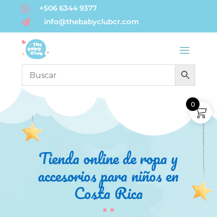

+506 6344 9377
info@thebabyclubcr.com

0
Tienda online de ropa y
accesorios para niños en
Costa Rica