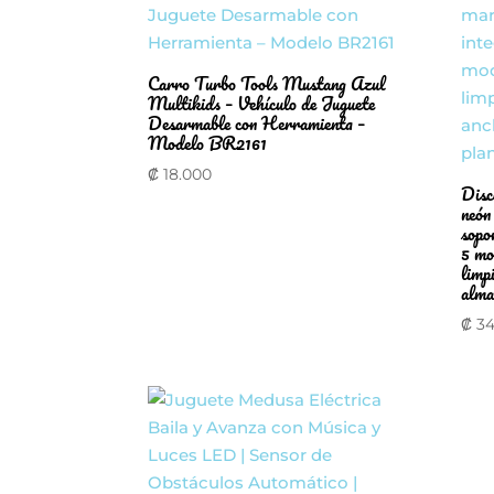
Carro Turbo Tools Mustang Azul
Multikids – Vehículo de Juguete
Desarmable con Herramienta –
Modelo BR2161
₡
18.000
Disc
neón
sopo
5 mo
limp
alma
₡
34