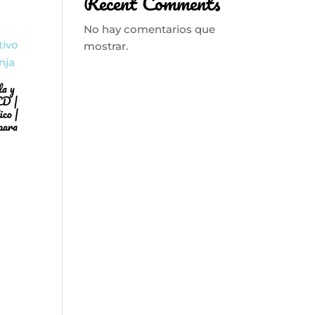
Recent Comments
No hay comentarios que
mostrar.
la y
ED |
co |
para