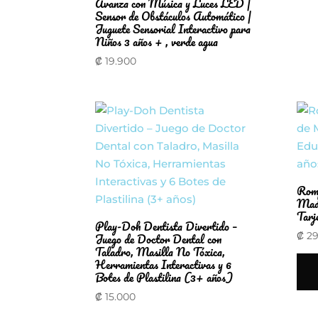
Avanza con Música y Luces LED |
Sensor de Obstáculos Automático |
Juguete Sensorial Interactivo para
Niños 3 años + , verde agua
₡
19.900
Romp
Made
Tarj
Play-Doh Dentista Divertido –
Juego de Doctor Dental con
₡
29
Taladro, Masilla No Tóxica,
Herramientas Interactivas y 6
Botes de Plastilina (3+ años)
₡
15.000