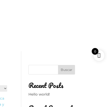
AS
PARA NIÑOS
UNISEX
TIENDA
CONTACTO
EQUIPO
SEGURIDAD
JUEGO
0
Buscar
Recent Posts
Hello world!