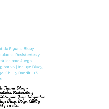
de Figuras Bluey –
culadas, Resistentes y
átiles para Juego Imaginativo
cluye Bluey, Bingo, Chilli y
it | +3 años