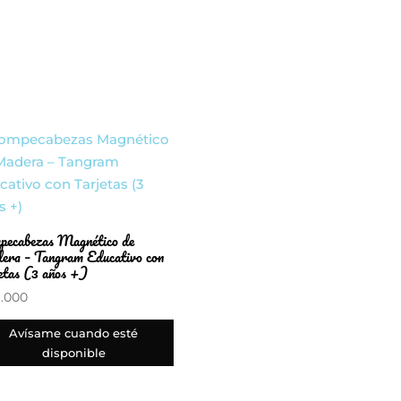
ecabezas Magnético de
ra – Tangram Educativo con
etas (3 años +)
.000
Avísame cuando esté
disponible