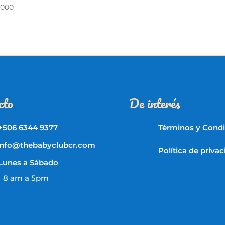
.000
cto
De interés
+506 6344 9377
Términos y Cond
info@thebabyclubcr.com
Política de priva
Lunes a Sábado
8 am a 5pm