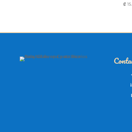
₡
15
Conta