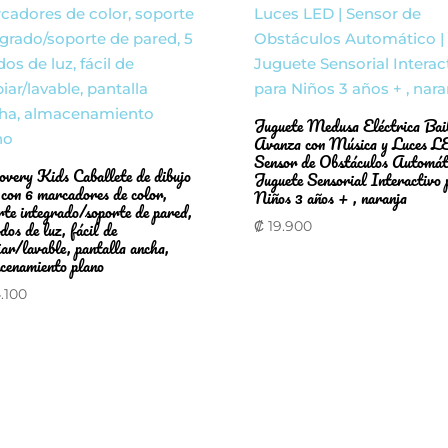
Juguete Medusa Eléctrica Bai
Avanza con Música y Luces L
Sensor de Obstáculos Automáti
overy Kids Caballete de dibujo
Juguete Sensorial Interactivo 
 con 6 marcadores de color,
Niños 3 años + , naranja
rte integrado/soporte de pared,
dos de luz, fácil de
₡
19.900
iar/lavable, pantalla ancha,
cenamiento plano
.100