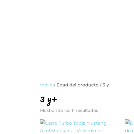
+506 6344 9377
info@theb
INICIO
ROPA Y ACCESORIOS
ORGANIZACIÓN
Inicio
/ Edad del producto / 3 y+
3 y+
Mostrando los 11 resultados