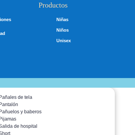
Productos
iones
Niñas
Niños
dad
Unisex
Pañales de tela
Pantalón
Pañuelos y baberos
Pijamas
Salida de hospital
Short