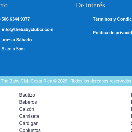
cto
De interés
+506 6344 9377
Términos y Condic
info@thebabyclubcr.com
Política de privaci
Lunes a Sábado
8 am a 5pm
The Baby Club Costa Rica © 2026 - Todos los derechos reservados
Bautizo
Beberos
Calzón
Camiseta
Cárdigan
Conjuntos