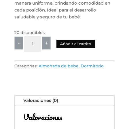
manera uniforme, brindando comodidad en
cada posición. Ideal para el desarrollo
saludable y seguro de tu bebé.
20 disponibles
Almohada
-
+
Añadir al carrito
para
Bebé
de
Categorías:
Almohada de bebe
,
Dormitorio
Espuma
de
Memoria
3D
-
Valoraciones (0)
Diseño
Ergonómico
Valoraciones
para
Moldear
la