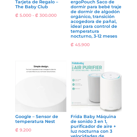
Tarjeta de Regalo –
ergoPouch Saco de
The Baby Club
dormir para bebé traje
de dormir de algodón
Rango
₡
5.000
-
₡
300.000
orgánico, transición
acogedora de pañal,
de
ideal para control de
precios:
temperatura
nocturno, 3-12 meses
desde
₡
45.900
₡ 5.000
hasta
₡ 300.000
Google – Sensor de
Frida Baby Máquina
temperatura Nest
de sonido 3 en 1,
purificador de aire +
₡
9.200
luz nocturna con 3
velocidades de