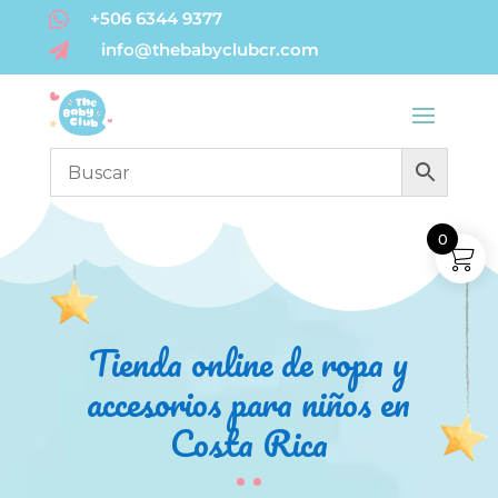

+506 6344 9377
info@thebabyclubcr.com

0
Tienda online de ropa y
accesorios para niños en
Costa Rica