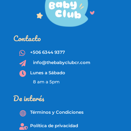
Contacto
+506 6344 9377

info@thebabyclubcr.com

Lunes a Sábado

8 am a 5pm
De interés
Términos y Condiciones

Política de privacidad
