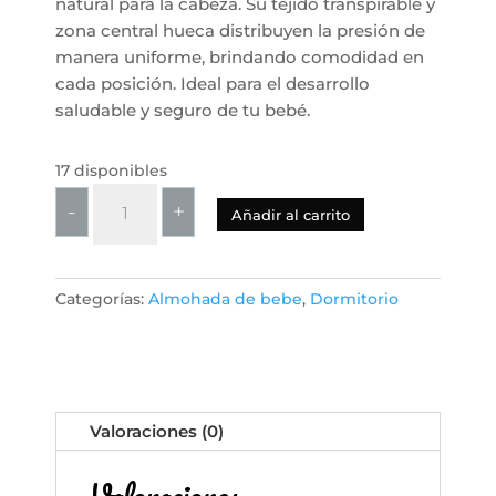
natural para la cabeza. Su tejido transpirable y
zona central hueca distribuyen la presión de
manera uniforme, brindando comodidad en
cada posición. Ideal para el desarrollo
saludable y seguro de tu bebé.
17 disponibles
Almohada
-
+
Añadir al carrito
para
Bebé
de
Categorías:
Almohada de bebe
,
Dormitorio
Espuma
de
Memoria
3D
-
Valoraciones (0)
Diseño
Ergonómico
Valoraciones
para