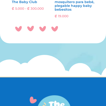
The Baby Club
mosquitero para bebé,
plegable happy baby
Rango
₡
5.000
-
₡
300.000
bebesitos
de
₡
19.000
precios:
desde
₡ 5.000
hasta
₡ 300.000