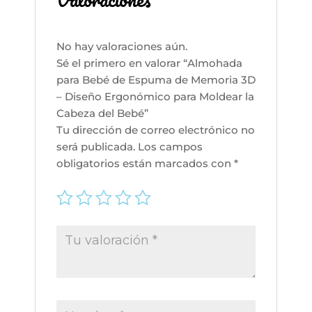
Moldear
la
Cabeza
No hay valoraciones aún.
del
Sé el primero en valorar “Almohada
Bebé
para Bebé de Espuma de Memoria 3D
cantidad
– Diseño Ergonómico para Moldear la
Cabeza del Bebé”
Tu dirección de correo electrónico no
será publicada.
Los campos
obligatorios están marcados con
*