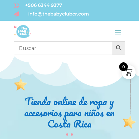

+506 6344 9377
info@thebabyclubcr.com

0
Tienda online de ropa y
accesorios para niños en
Costa Rica