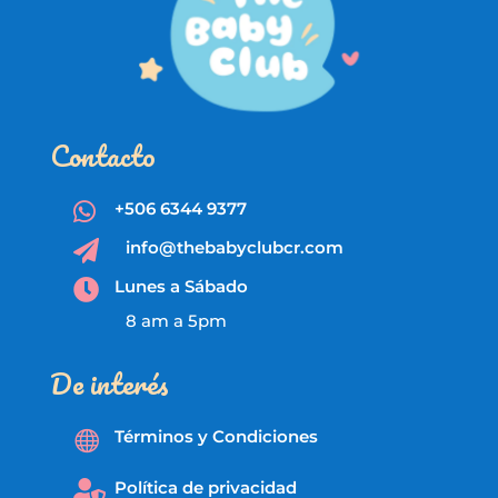
Contacto
+506 6344 9377

info@thebabyclubcr.com

Lunes a Sábado

8 am a 5pm
De interés
Términos y Condiciones

Política de privacidad
