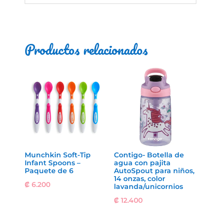
Productos relacionados
Munchkin Soft-Tip
Contigo- Botella de
Infant Spoons –
agua con pajita
Paquete de 6
AutoSpout para niños,
14 onzas, color
₡
6.200
lavanda/unicornios
₡
12.400