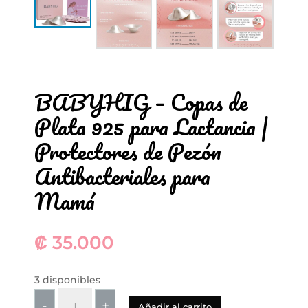
BABYHIG – Copas de
Plata 925 para Lactancia |
Protectores de Pezón
Antibacteriales para
Mamá
₡
35.000
3 disponibles
BABYHIG
-
+
Añadir al carrito