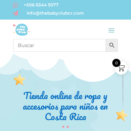

+506 6344 9377
info@thebabyclubcr.com

0
Tienda online de ropa y
accesorios para niños en
Costa Rica