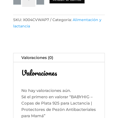
-
Copas
de
SKU:
X004CVWAP7
Categoría:
Alimentación y
Plata
lactancia
925
para
Lactancia
|
Protectores
Valoraciones (0)
de
Pezón
Valoraciones
Antibacteriales
para
Mamá
cantidad
No hay valoraciones aún.
Sé el primero en valorar “BABYHIG –
Copas de Plata 925 para Lactancia |
Protectores de Pezón Antibacteriales
para Mamá”