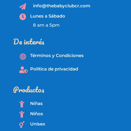
info@thebabyclubcr.com

Lunes a Sábado

8 am a 5pm
De interés
Términos y Condiciones

Política de privacidad

Productos
Niñas

Niños

Unisex
