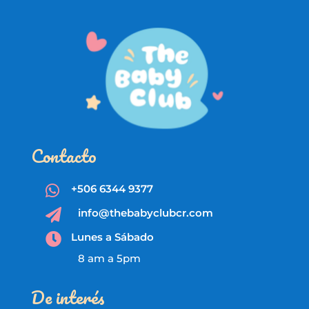
Contacto
+506 6344 9377

info@thebabyclubcr.com

Lunes a Sábado

8 am a 5pm
De interés