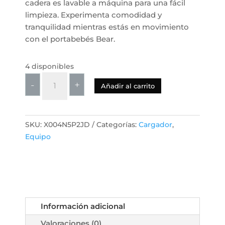
cadera es lavable a máquina para una fácil
limpieza. Experimenta comodidad y
tranquilidad mientras estás en movimiento
con el portabebés Bear.
4 disponibles
Bear
-
+
Añadir al carrito
Portabebés
o
cargador
SKU:
X004N5P2JD
Categorías:
Cargador
,
ergonómico
Equipo
6
en
1
para
recién
nacidos
Información adicional
a
niños
Valoraciones (0)