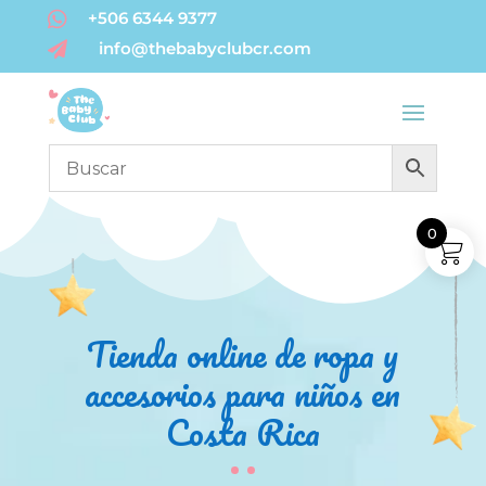

+506 6344 9377
info@thebabyclubcr.com

0
Tienda online de ropa y
accesorios para niños en
Costa Rica