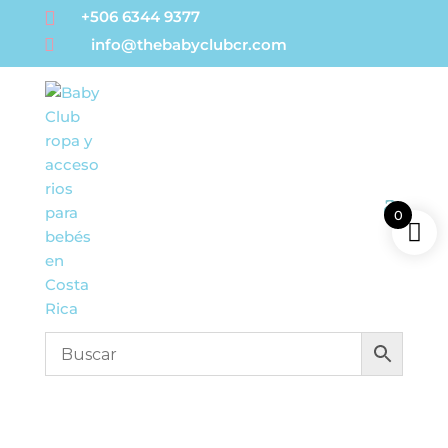

+506 6344 9377

info@thebabyclubcr.com
0