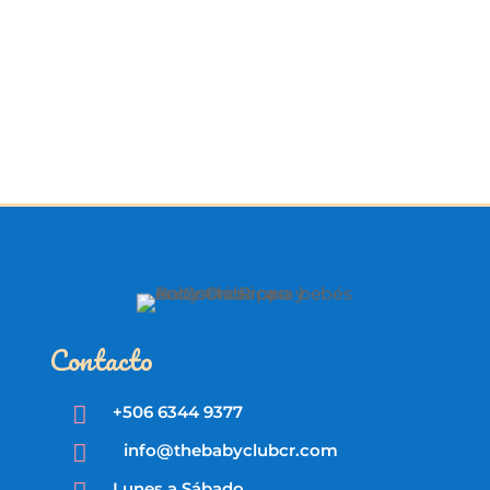
Contacto

+506 6344 9377

info@thebabyclubcr.com
Lunes a Sábado