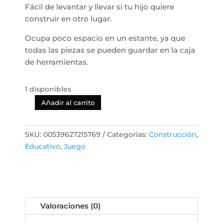
Fácil de levantar y llevar si tu hijo quiere
construir en otro lugar.
Ocupa poco espacio en un estante, ya que
todas las piezas se pueden guardar en la caja
de herramientas.
1 disponibles
Añadir al carrito
Blomfluga
-
Kit
SKU:
00539627215769
Categorías:
Construcción
,
de
Educativo
,
Juego
Herramientas
de
Juguete
Infantil
cantidad
Valoraciones (0)