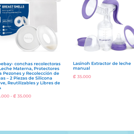
Lasinoh Extractor de leche
ebay- conchas recolectoras
manual
Leche Materna, Protectores
a Pezones y Recolección de
₡
35.000
as – 2 Piezas de Silicona
ve, Reutilizables y Libres de
A
Rango
.000
-
₡
35.000
de
precios:
desde
₡ 18.000