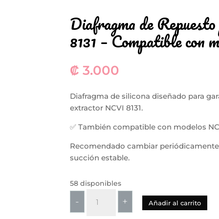
Diafragma de Repuesto
8131 – Compatible con 
₡
3.000
Diafragma de silicona diseñado para gar
extractor NCVI 8131.
✅ También compatible con modelos NCVI
Recomendado cambiar periódicamente p
succión estable.
58 disponibles
Diafragma
-
+
Añadir al carrito
de
Repuesto