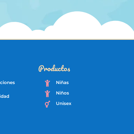
Productos
iciones
Niñas

Niños

cidad
Unisex
