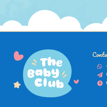
Conta


