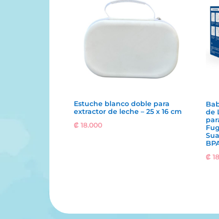
Estuche blanco doble para
Bab
extractor de leche – 25 x 16 cm
de 
par
₡
18.000
Fug
Sua
BP
₡
18