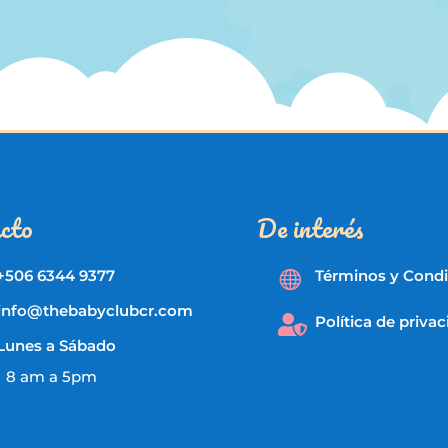
hasta
₡ 35.000
cto
De interés
+506 6344 9377
Términos y Cond

info@thebabyclubcr.com
Política de priva

Lunes a Sábado
8 am a 5pm