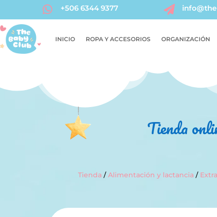
+506 6344 9377
info@the


INICIO
ROPA Y ACCESORIOS
ORGANIZACIÓN
Tienda onli
Tienda
/
Alimentación y lactancia
/
Extr