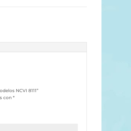
odelos NCVI 8111”
os con
*