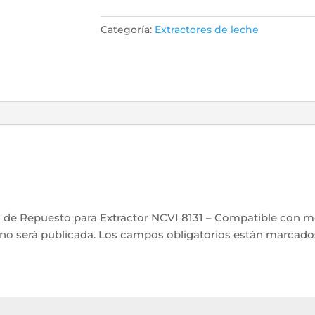
para
Categoría:
Extractores de leche
Extractor
NCVI
8131
–
Compatible
con
modelos
NCVI
8111
cantidad
a de Repuesto para Extractor NCVI 8131 – Compatible con m
no será publicada.
Los campos obligatorios están marcad