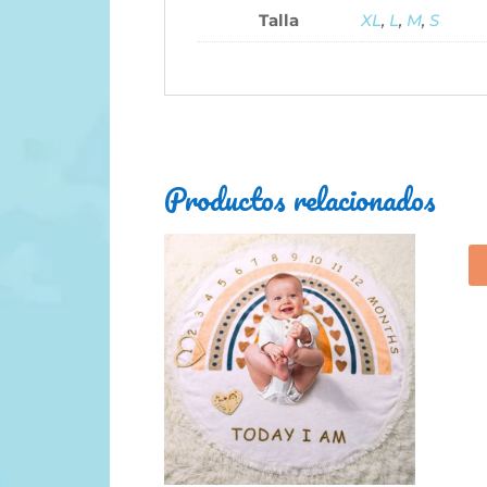
Talla
XL
,
L
,
M
,
S
Productos relacionados