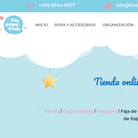
+506 6344 9377
info@the


INICIO
ROPA Y ACCESORIOS
ORGANIZACIÓN
Tienda onli
Tienda
/
Organización
/
Posparto
/ Faja de
de Esp