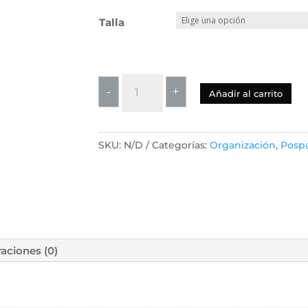
Talla
Faja
-
+
Añadir al carrito
de
Embarazo
3
SKU:
N/D
Categorías:
Organización
,
Posp
en
1
para
Soporte
Abdominal
y
Lumbar
raciones (0)
|
Cinturón
de