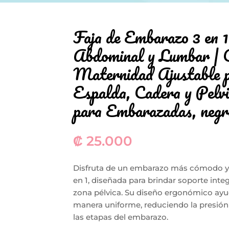
Faja de Embarazo 3 en 
Abdominal y Lumbar | C
Maternidad Ajustable p
Espalda, Cadera y Pelv
para Embarazadas, negr
₡
25.000
Disfruta de un embarazo más cómodo y a
en 1, diseñada para brindar soporte integ
zona pélvica. Su diseño ergonómico ayuda
manera uniforme, reduciendo la presión
las etapas del embarazo.