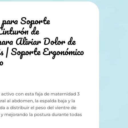
1 para Soporte
inturón de
ara Aliviar Dolor de
is | Soporte Ergonómico
o
ctivo con esta faja de maternidad 3
ral al abdomen, la espalda baja y la
 a distribuir el peso del vientre de
 y mejorando la postura durante todas