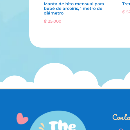
Manta de hito mensual para
Tre
bebé de arcoíris, 1 metro de
₡
52
diámetro
₡
25.000
Conta