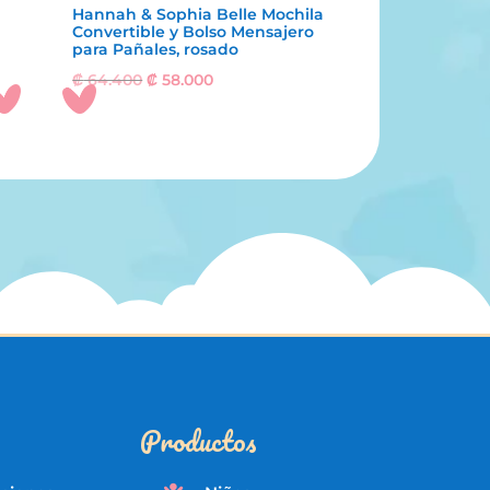
Hannah & Sophia Belle Mochila
Convertible y Bolso Mensajero
para Pañales, rosado
El
El
₡
64.400
₡
58.000
precio
precio
original
actual
era:
es:
₡ 64.400.
₡ 58.000.
Productos