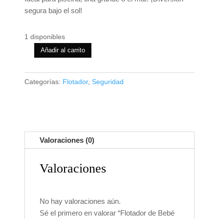
segura bajo el sol!
1 disponibles
Añadir al carrito
Flotador
de
Bebé
Categorías:
Flotador
,
Seguridad
Mambobaby
con
Cola
antivuelco
y
Valoraciones (0)
toldo
con
Valoraciones
protección
solar
UPF50+,
No hay valoraciones aún.
No
Sé el primero en valorar “Flotador de Bebé