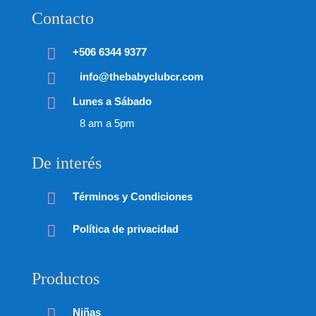
Contacto

+506 6344 9377

info@thebabyclubcr.com

Lunes a Sábado
8 am a 5pm
De interés

Términos y Condiciones

Política de privacidad
Productos

Niñas