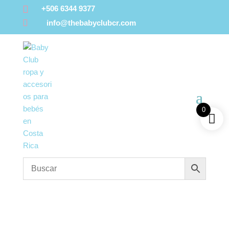

+506 6344 9377

info@thebabyclubcr.com
0