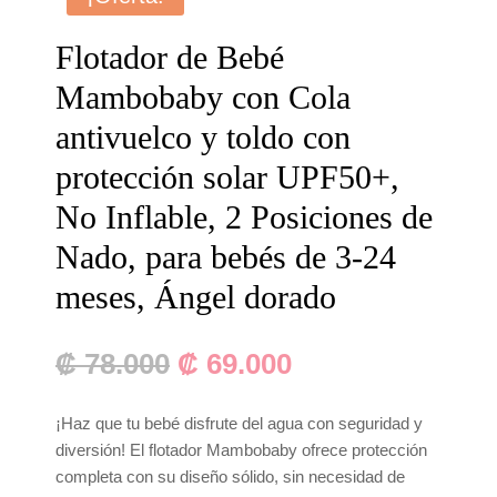
Flotador de Bebé
Mambobaby con Cola
antivuelco y toldo con
protección solar UPF50+,
No Inflable, 2 Posiciones de
Nado, para bebés de 3-24
meses, Ángel dorado
El
El
₡
78.000
₡
69.000
precio
precio
original
actual
¡Haz que tu bebé disfrute del agua con seguridad y
era:
es:
diversión! El flotador Mambobaby ofrece protección
₡ 78.000.
₡ 69.000.
completa con su diseño sólido, sin necesidad de