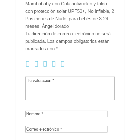
Inflable,
Mambobaby con Cola antivuelco y toldo
2
con protección solar UPF50+, No Inflable, 2
Posiciones
Posiciones de Nado, para bebés de 3-24
de
meses, Ángel dorado”
Nado,
Tu dirección de correo electrónico no será
para
publicada.
Los campos obligatorios están
bebés
marcados con
*
de
3-
24
meses,
Ángel
dorado
cantidad