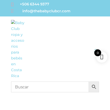

+506 6344 9377

info@thebabyclubcr.com
0