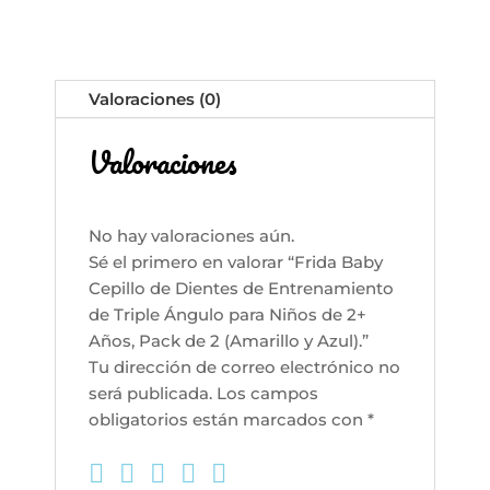
de
Triple
Ángulo
Valoraciones (0)
para
Niños
Valoraciones
de
2+
Años,
Pack
No hay valoraciones aún.
de
Sé el primero en valorar “Frida Baby
2
Cepillo de Dientes de Entrenamiento
(Amarillo
de Triple Ángulo para Niños de 2+
y
Años, Pack de 2 (Amarillo y Azul).”
Azul).
Tu dirección de correo electrónico no
cantidad
será publicada.
Los campos
obligatorios están marcados con
*