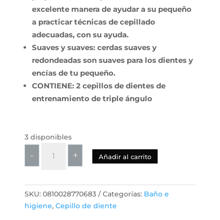
excelente manera de ayudar a su pequeño
a practicar técnicas de cepillado
adecuadas, con su ayuda.
Suaves y suaves: cerdas suaves y
redondeadas son suaves para los dientes y
encías de tu pequeño.
CONTIENE: 2 cepillos de dientes de
entrenamiento de triple ángulo
3 disponibles
Frida
-
+
Añadir al carrito
Baby
Cepillo
de
SKU:
0810028770683
Categorías:
Baño e
Dientes
higiene
,
Cepillo de diente
de
Entrenamiento