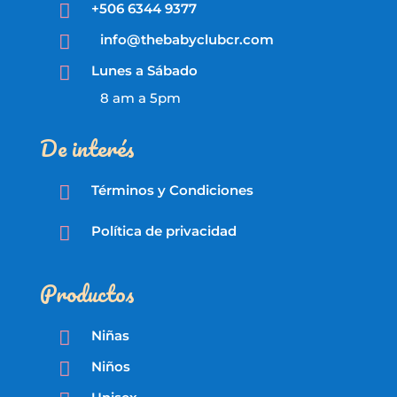

+506 6344 9377

info@thebabyclubcr.com

Lunes a Sábado
8 am a 5pm
De interés

Términos y Condiciones

Política de privacidad
Productos

Niñas

Niños