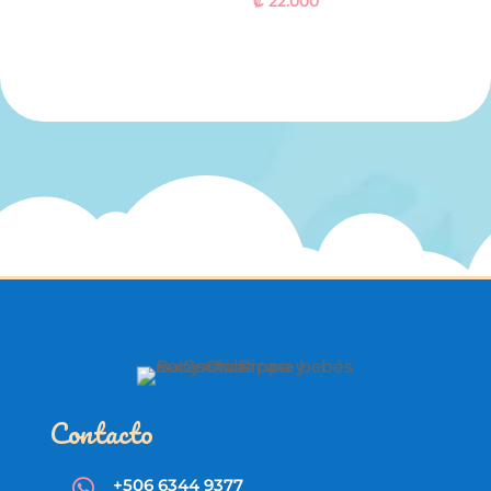
₡
22.000
Contacto
+506 6344 9377
