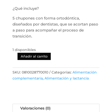
¿Qué incluye?
5 chupones con forma ortodóntica,
diseñados por dentistas, que se acortan paso
a paso para acompañar el proceso de
transición.
1 disponibles
Añadir al carrito
Frida
Baby
-
SKU:
0810028770010
Categorías:
Alimentación
Kit
complementaria
,
Alimentación y lactancia
de
transición
para
dejar
el
Valoraciones (0)