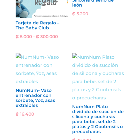
Silicona diseño de
león
₡
5.200
Tarjeta de Regalo –
The Baby Club
Rango
₡
5.000
-
₡
300.000
de
precios:
desde
₡ 5.000
hasta
₡ 300.000
NumNum- Vaso
entrenador con
sorbete, 7oz, asas
extraibles
NumNum Plato
dividido de succión de
₡
16.400
silicona y cucharas
para bebé, set de 2
platos y 2 Gootensils o
precucharas