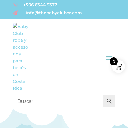

+506 6344 9377
info@thebabyclubcr.com

0