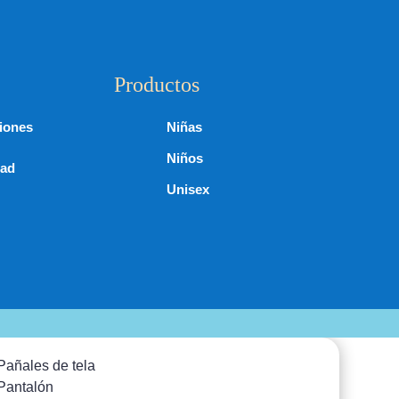
Productos
iones
Niñas
Niños
dad
Unisex
Pañales de tela
Pantalón