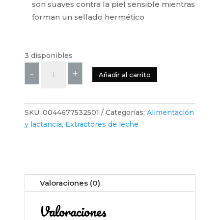
son suaves contra la piel sensible mientras
forman un sellado hermético
3 disponibles
Lansinoh
-
+
Añadir al carrito
Extractor
de
leche
SKU:
0044677532501
Categorías:
Alimentación
eléctrico
y lactancia
,
Extractores de leche
doble
Smartpump2.0,
full
kit,
incluye
Valoraciones (0)
hielera
y
Valoraciones
bolso
para