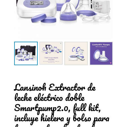
Lansinoh Extractor de
leche eléctrico doble
Smartpump2.0, full kit,
incluye hielera y bolso para