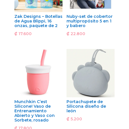
Zak Designs – Botellas
Nuby-set de cobertor
de Agua Blippi, 16
multipropósito 5 en 1
onzas, paquete de 2
y babero
₡
17.600
₡
22.800
Munchkin C’est
Portachupete de
Silicone! Vaso de
Silicona diseño de
Entrenamiento
león
Abierto y Vaso con
₡
5.200
Sorbete, rosado
₡
17.800