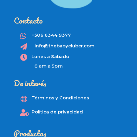
Contacto
+506 6344 9377

info@thebabyclubcr.com

Lunes a Sábado

8 am a 5pm
De interés
Términos y Condiciones

Política de privacidad

Productos