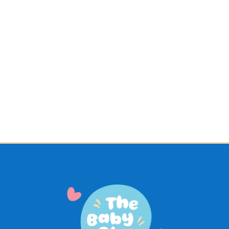
₡
12.400