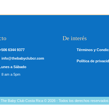
cto
De interés
+506 6344 9377
Términos y Condic
info@thebabyclubcr.com
Política de privaci
Lunes a Sábado
8 am a 5pm
The Baby Club Costa Rica © 2026 - Todos los derechos reservados