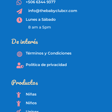
+506 6344 9377

info@thebabyclubcr.com

Lunes a Sábado

8 am a 5pm
De interés
Términos y Condiciones

Política de privacidad

Productos
Niñas

Niños

Unisex