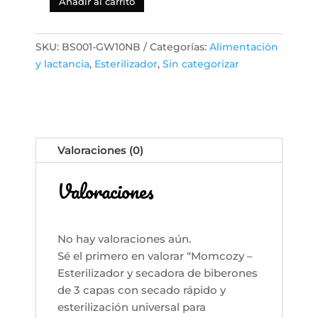
Añadir al carrito
Momcozy
–
Esterilizador
SKU:
BS001-GW10NB
Categorías:
Alimentación
y
y lactancia
,
Esterilizador
,
Sin categorizar
secadora
de
biberones
de
3
Valoraciones (0)
capas
con
Valoraciones
secado
rápido
y
No hay valoraciones aún.
esterilización
Sé el primero en valorar “Momcozy –
universal
Esterilizador y secadora de biberones
para
de 3 capas con secado rápido y
biberones
esterilización universal para
y