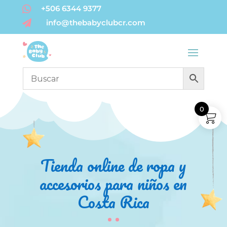

+506 6344 9377
info@thebabyclubcr.com

0
Tienda online de ropa y
accesorios para niños en
Costa Rica