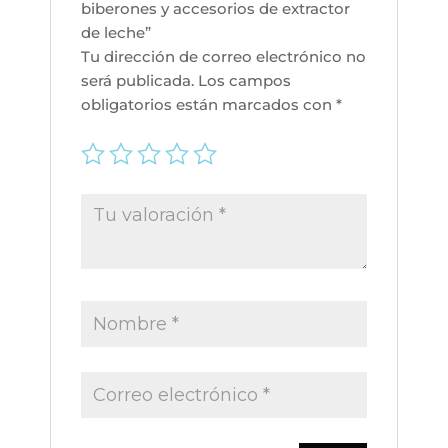
biberones y accesorios de extractor
accesorios
de leche”
de
Tu dirección de correo electrónico no
extractor
será publicada.
Los campos
de
obligatorios están marcados con
*
leche
cantidad