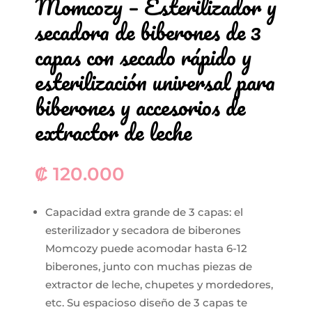
Momcozy – Esterilizador y
secadora de biberones de 3
capas con secado rápido y
esterilización universal para
biberones y accesorios de
extractor de leche
₡
120.000
Capacidad extra grande de 3 capas: el
esterilizador y secadora de biberones
Momcozy puede acomodar hasta 6-12
biberones, junto con muchas piezas de
extractor de leche, chupetes y mordedores,
etc. Su espacioso diseño de 3 capas te