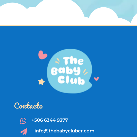
Contacto
+506 6344 9377

info@thebabyclubcr.com
