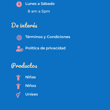
Lunes a Sábado

8 am a 5pm
De interés
Términos y Condiciones

Política de privacidad

Productos
Niñas

Niños

Unisex
