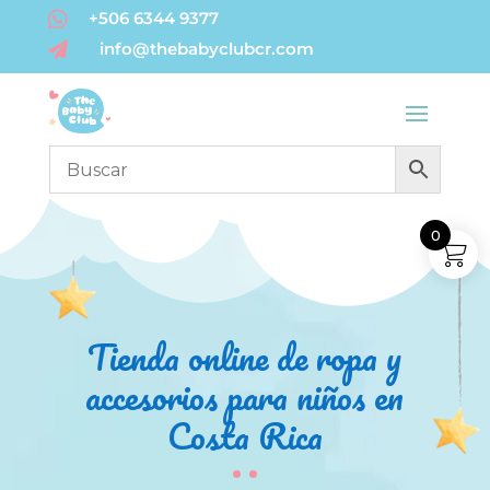

+506 6344 9377
info@thebabyclubcr.com

0
Tienda online de ropa y
accesorios para niños en
Costa Rica