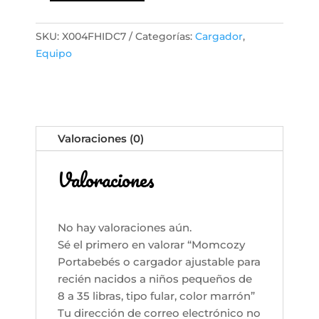
Portabebés
o
SKU:
X004FHIDC7
Categorías:
Cargador
,
cargador
Equipo
ajustable
para
recién
nacidos
a
Valoraciones (0)
niños
pequeños
Valoraciones
de
8
a
No hay valoraciones aún.
35
Sé el primero en valorar “Momcozy
libras,
Portabebés o cargador ajustable para
tipo
recién nacidos a niños pequeños de
fular,
8 a 35 libras, tipo fular, color marrón”
color
Tu dirección de correo electrónico no