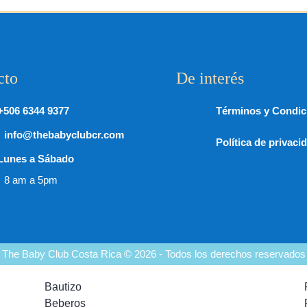
cto
De interés
+506 6344 9377
Términos y Condic
info@thebabyclubcr.com
Política de privaci
Lunes a Sábado
8 am a 5pm
The Baby Club Costa Rica © 2026 - Todos los derechos reservados
Bautizo
Beberos