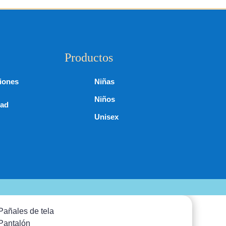
Productos
iones
Niñas
Niños
dad
Unisex
Pañales de tela
Pantalón