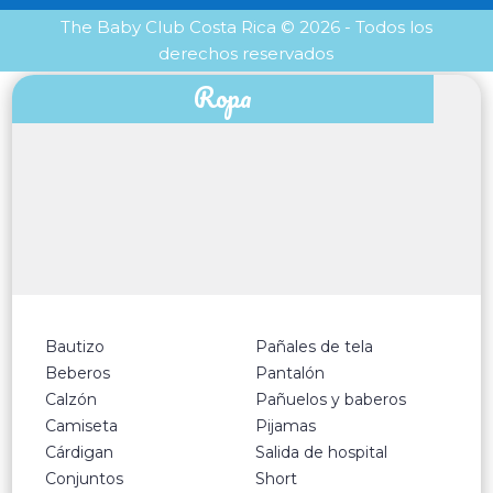
The Baby Club Costa Rica © 2026 - Todos los
derechos reservados
Ropa
Bautizo
Pañales de tela
Beberos
Pantalón
Calzón
Pañuelos y baberos
Camiseta
Pijamas
Cárdigan
Salida de hospital
Conjuntos
Short