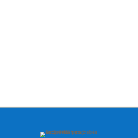
Juego Montessori de 7
Juguete Giratorio de
piezas apilables de
caracol 5 En 1, naranja
animales
₡
12.000
₡
12.400