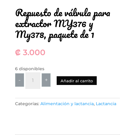
Repuesto de válvula para
extractor MY376 y
My378, paquete de 1
₡
3.000
6 disponibles
Repuesto
-
+
Añadir al carrito
de
válvula
para
Categorías:
Alimentación y lactancia
,
Lactancia
extractor
MY376
y
My378,
paquete