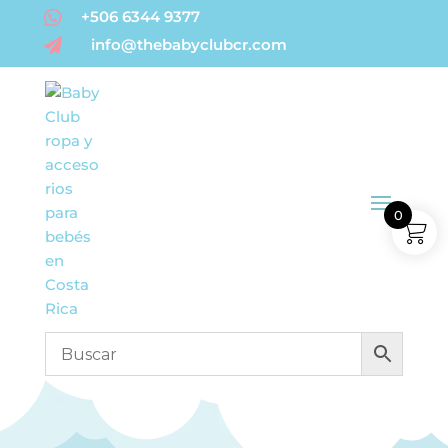

+506 6344 9377
info@thebabyclubcr.com

0