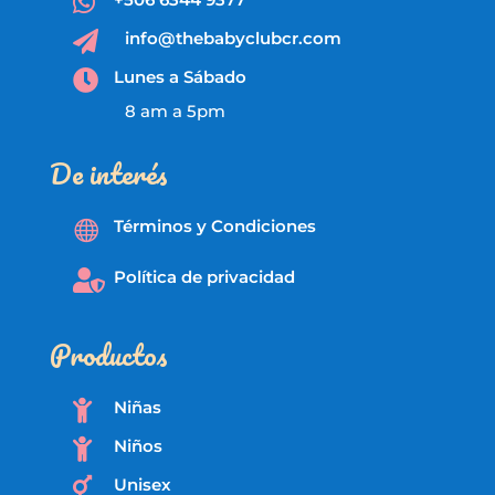

info@thebabyclubcr.com

Lunes a Sábado

8 am a 5pm
De interés
Términos y Condiciones

Política de privacidad

Productos
Niñas

Niños

Unisex
