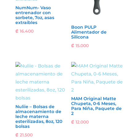
NumNum- Vaso
entrenador con
sorbete, 7oz, asas
extraibles
Boon PULP
₡
16.400
Alimentador de
Silicona
₡
15.000
MAM Original Matte
Chupeta, 0-6 Meses,
Nuliie – Bolsas de
Para Niña, Paquete de
almacenamiento de
2
leche materna
esterilizadas, 8oz, 120
₡
12.000
bolsas
₡
21.500