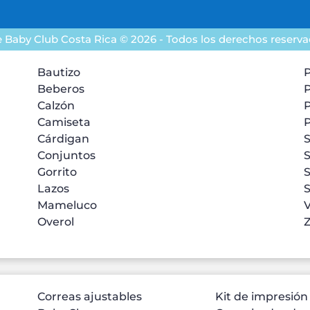
 Baby Club Costa Rica © 2026 - Todos los derechos reserv
Bautizo
P
Beberos
Calzón
Camiseta
Cárdigan
S
Conjuntos
Gorrito
Lazos
Mameluco
V
Overol
Z
Correas ajustables
Kit de impresión