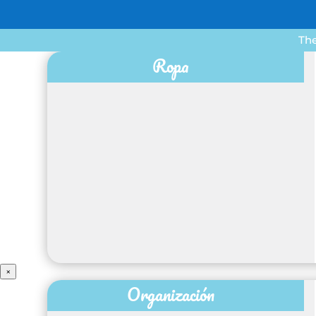
The
Ropa
×
Organización