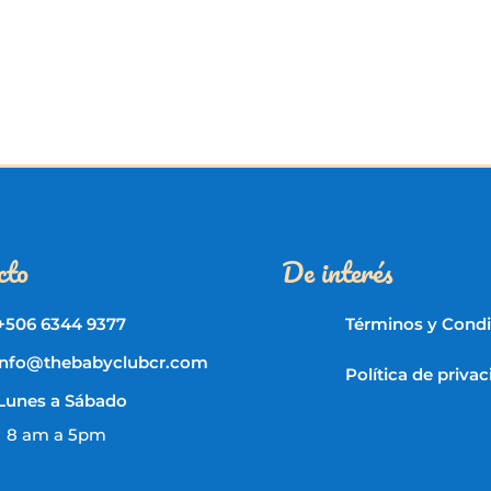
cto
De interés
+506 6344 9377
Términos y Cond
info@thebabyclubcr.com
Política de priva
Lunes a Sábado
8 am a 5pm