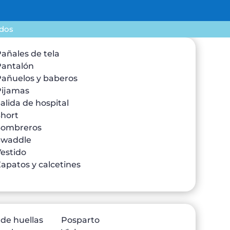
ados
añales de tela
Pantalón
Pañuelos y baberos
Pijamas
alida de hospital
Short
Sombreros
Swaddle
estido
apatos y calcetines
 de huellas
Posparto