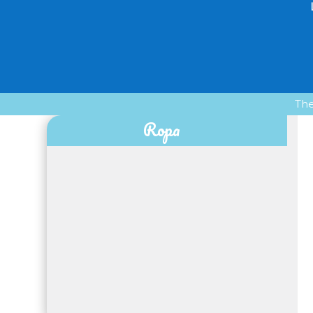
The
Ropa