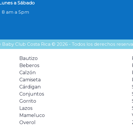
Lunes a Sábado
8 am a 5pm
 Baby Club Costa Rica © 2026 - Todos los derechos reserv
Bautizo
Beberos
Calzón
Camiseta
Cárdigan
Conjuntos
Gorrito
Lazos
Mameluco
Overol