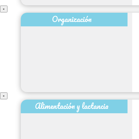
×
Organización
×
Alimentación y lactancia