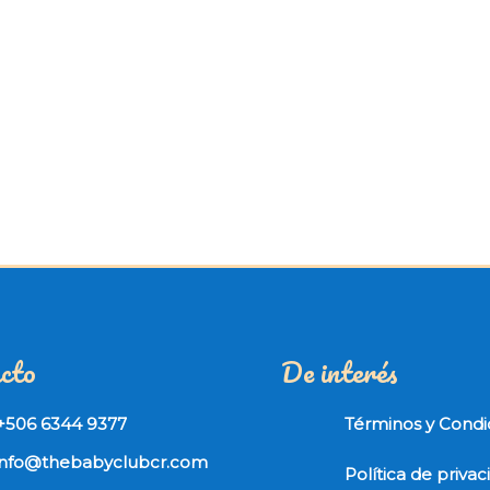
cto
De interés
+506 6344 9377
Términos y Condi
info@thebabyclubcr.com
Política de priva