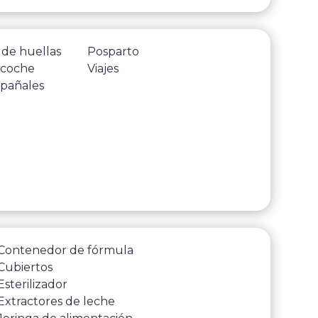
 de huellas
Posparto
 coche
Viajes
 pañales
Contenedor de fórmula
Cubiertos
Esterilizador
Extractores de leche