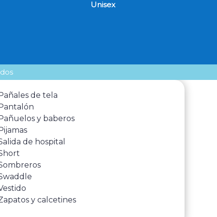
Unisex
ados
Pañales de tela
Pantalón
Pañuelos y baberos
Pijamas
Salida de hospital
Short
Sombreros
Swaddle
Vestido
Zapatos y calcetines