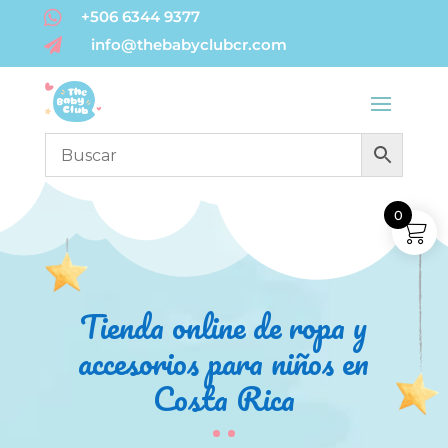

+506 6344 9377
info@thebabyclubcr.com

0
Tienda online de ropa y
accesorios para niños en
Costa Rica