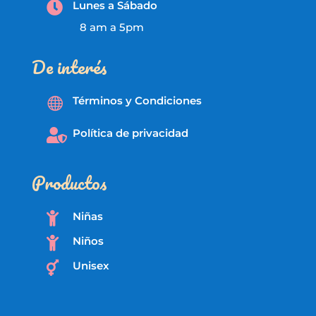
Lunes a Sábado

8 am a 5pm
De interés
Términos y Condiciones

Política de privacidad

Productos
Niñas

Niños

Unisex
