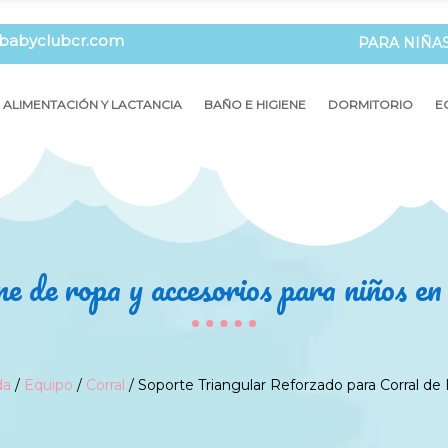
babyclubcr.com
PARA NIÑA
ALIMENTACIÓN Y LACTANCIA
BAÑO E HIGIENE
DORMITORIO
E
ne de ropa y accesorios para niños e
da
/
Equipo
/
Corral
/ Soporte Triangular Reforzado para Corral de