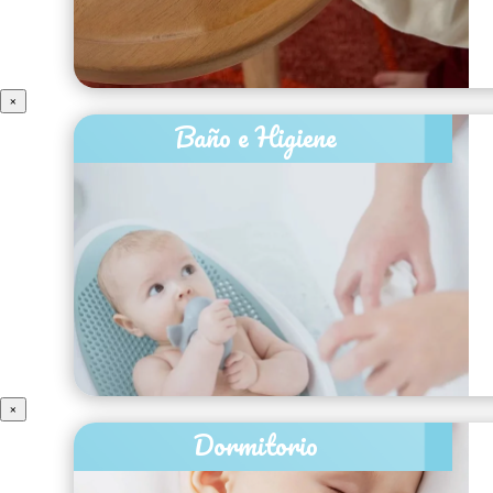
×
Baño e Higiene
×
Dormitorio