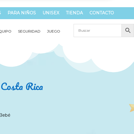
S
PARA NIÑOS
UNISEX
TIENDA
CONTACTO
QUIPO
SEGURIDAD
JUEGO
n Costa Rica
 Bebé