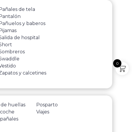
Pañales de tela
Pantalón
Pañuelos y baberos
Pijamas
Salida de hospital
Short
Sombreros
Swaddle
0
Vestido
Zapatos y calcetines
 de huellas
Posparto
 coche
Viajes
 pañales