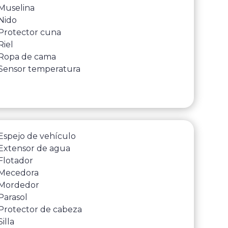
Muselina
Nido
Protector cuna
Riel
Ropa de cama
Sensor temperatura
Espejo de vehículo
Extensor de agua
Flotador
Mecedora
Mordedor
Parasol
Protector de cabeza
Silla