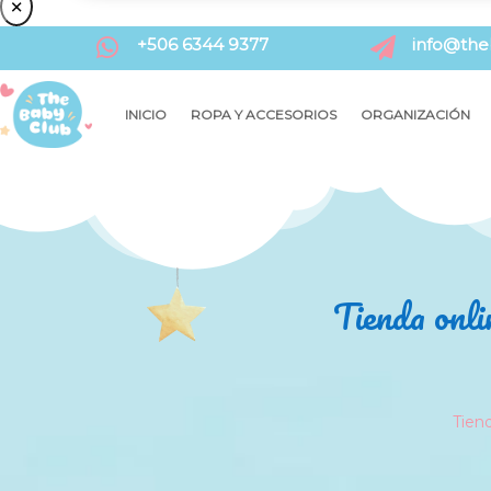
×
+506 6344 9377
info@the


INICIO
ROPA Y ACCESORIOS
ORGANIZACIÓN
Tienda onli
Tien