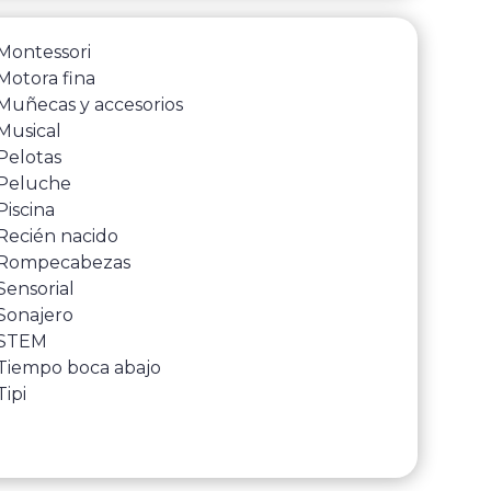
Montessori
Motora fina
Muñecas y accesorios
Musical
Pelotas
Peluche
Piscina
Recién nacido
Rompecabezas
Sensorial
Sonajero
STEM
Tiempo boca abajo
Tipi