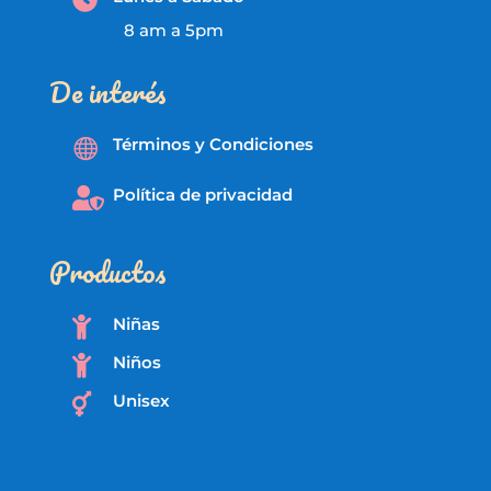
8 am a 5pm
De interés
Términos y Condiciones

Política de privacidad

Productos
Niñas

Niños

Unisex
