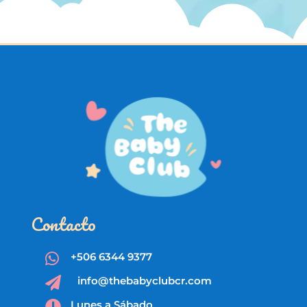
Contacto
+506 6344 9377

info@thebabyclubcr.com

Lunes a Sábado
