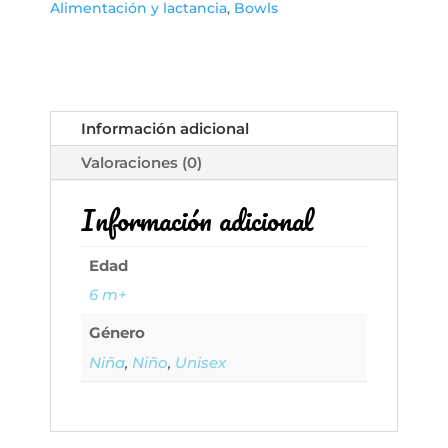
para
Alimentación y lactancia
,
Bowls
Alimentación
de
Bebés
con
Tapas
Información adicional
de
Valoraciones (0)
Silicona
10oz
Información adicional
WeeSprout
cantidad
Edad
6 m+
Género
Niña
,
Niño
,
Unisex