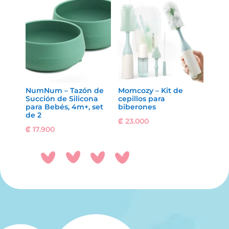
NumNum – Tazón de
Momcozy – Kit de
Succión de Silicona
cepillos para
para Bebés, 4m+, set
biberones
de 2
₡
23.000
₡
17.900