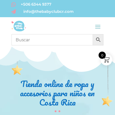

+506 6344 9377
info@thebabyclubcr.com

0
Tienda online de ropa y
accesorios para niños en
Costa Rica