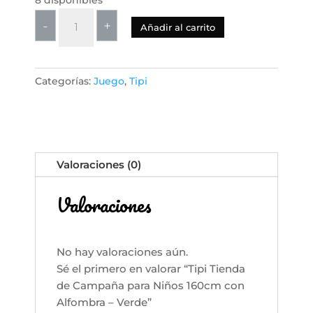
Tipi
-
+
Añadir al carrito
Tienda
de
Campaña
Categorías:
Juego
,
Tipi
para
Niños
160cm
con
Alfombra
Valoraciones (0)
-
Verde
Valoraciones
cantidad
No hay valoraciones aún.
Sé el primero en valorar “Tipi Tienda
de Campaña para Niños 160cm con
Alfombra – Verde”