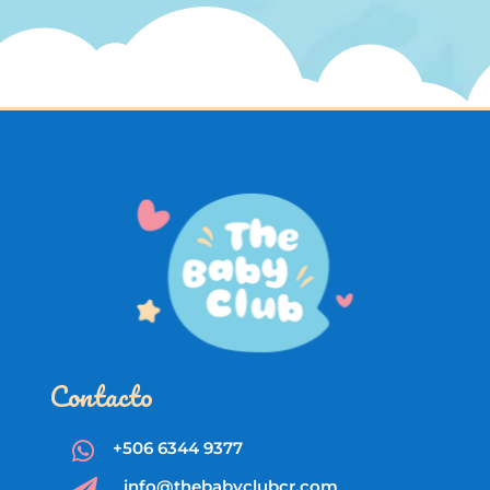
Contacto
+506 6344 9377

info@thebabyclubcr.com
