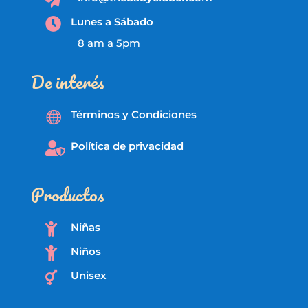
Lunes a Sábado

8 am a 5pm
De interés
Términos y Condiciones

Política de privacidad

Productos
Niñas

Niños

Unisex
