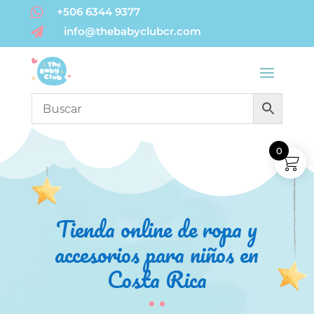

+506 6344 9377
info@thebabyclubcr.com

0
Tienda online de ropa y
accesorios para niños en
Costa Rica