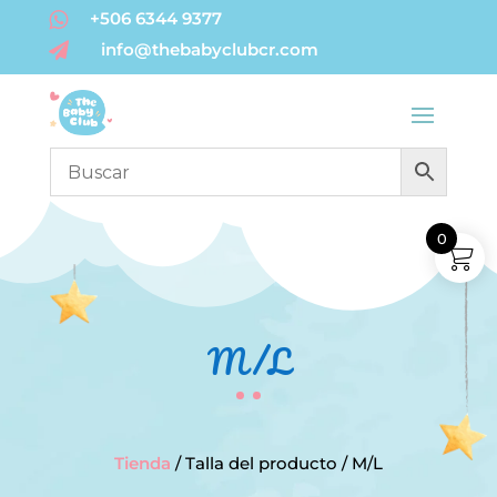
+506 6344 9377

info@thebabyclubcr.com

0
M/L
Tienda
/ Talla del producto / M/L