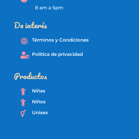
8 am a 5pm
De interés
Términos y Condiciones

Política de privacidad

Productos
Niñas

Niños

Unisex
