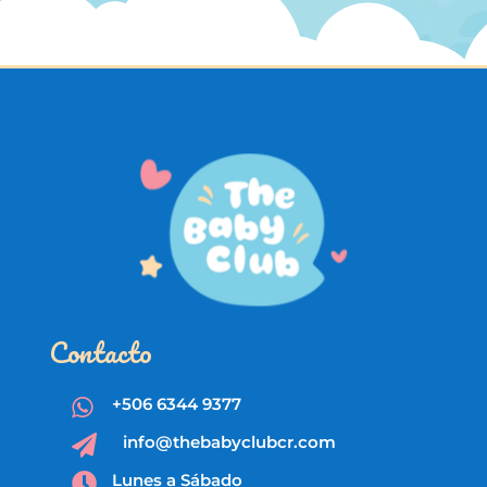
Contacto
+506 6344 9377

info@thebabyclubcr.com

Lunes a Sábado
