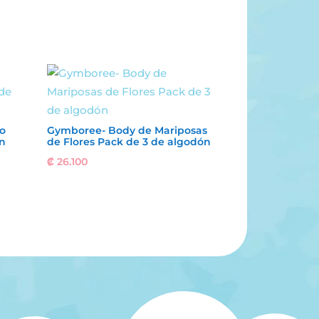
o
Gymboree- Body de Mariposas
n
de Flores Pack de 3 de algodón
₡
26.100