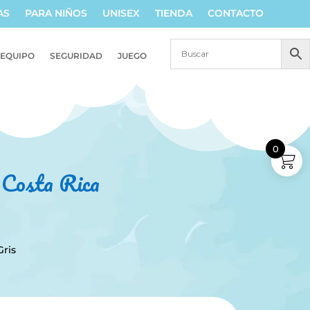
AS
PARA NIÑOS
UNISEX
TIENDA
CONTACTO
EQUIPO
SEGURIDAD
JUEGO
0
n Costa Rica
ris