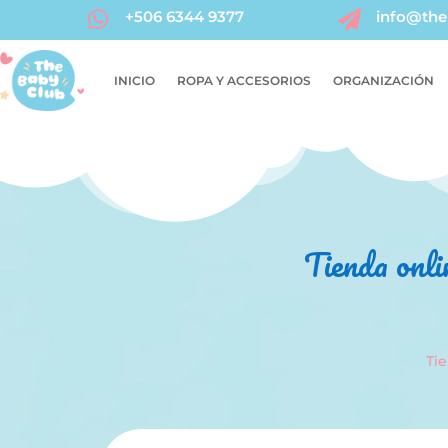
+506 6344 9377
info@the


INICIO
ROPA Y ACCESORIOS
ORGANIZACIÓN
Tienda onli
Ti