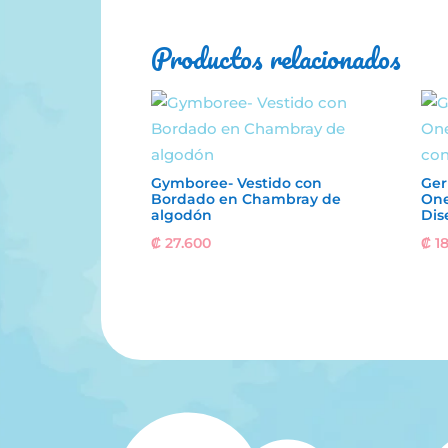
Productos relacionados
Gymboree- Vestido con
Ger
Bordado en Chambray de
One
algodón
Dis
₡
27.600
₡
18