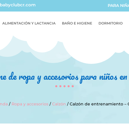
babyclubcr.com
PARA NIÑ
ALIMENTACIÓN Y LACTANCIA
BAÑO E HIGIENE
DORMITORIO
ne de ropa y accesorios para niños e
enda
/
Ropa y accesorios
/
Calzón
/ Calzón de entrenamiento – G