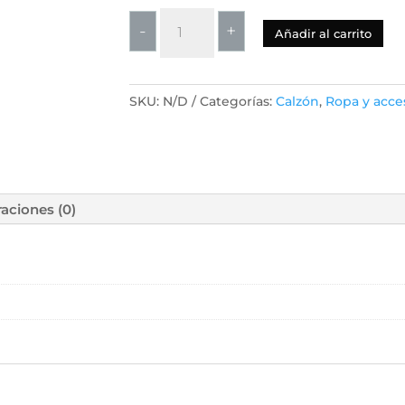
Calzón
-
+
Añadir al carrito
de
entrenamiento
-
SKU:
N/D
Categorías:
Calzón
,
Ropa y acce
Gris
cantidad
raciones (0)