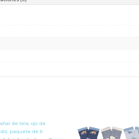
de
algodón
cantidad