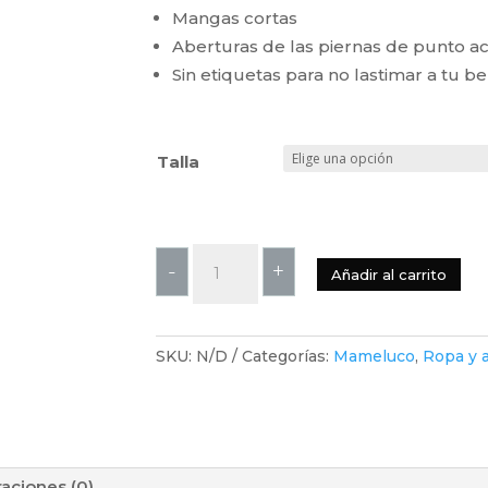
Mangas cortas
Aberturas de las piernas de punto a
Sin etiquetas para no lastimar a tu b
Talla
Gymboree-
-
+
Añadir al carrito
Body
de
Mariposas
SKU:
N/D
Categorías:
Mameluco
,
Ropa y 
de
Flores
Pack
de
3
raciones (0)