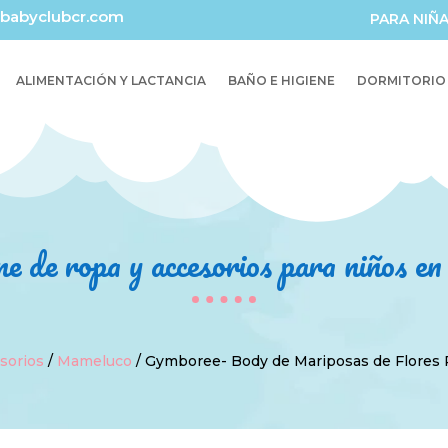
babyclubcr.com
PARA NIÑ
ALIMENTACIÓN Y LACTANCIA
BAÑO E HIGIENE
DORMITORIO
ne de ropa y accesorios para niños e
sorios
/
Mameluco
/ Gymboree- Body de Mariposas de Flores 