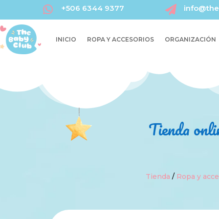
+506 6344 9377
info@the


INICIO
ROPA Y ACCESORIOS
ORGANIZACIÓN
Tienda onli
Tienda
/
Ropa y acce