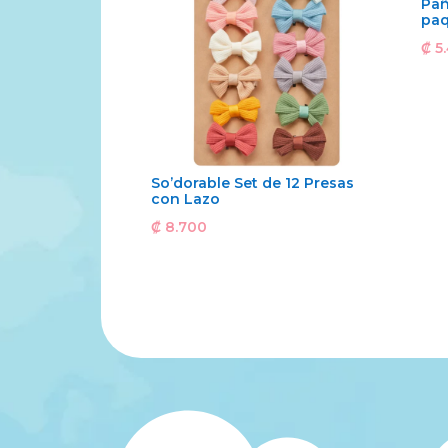
Pañ
paq
₡
5
So’dorable Set de 12 Presas
con Lazo
₡
8.700