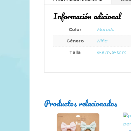
Información adicional
Color
Morado
Género
Niña
Talla
6-9 m
,
9-12 m
Productos relacionados