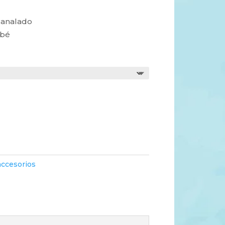
canalado
ebé
accesorios