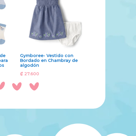
 de
Gymboree- Vestido con
para
Bordado en Chambray de
os
algodón
₡
27.600