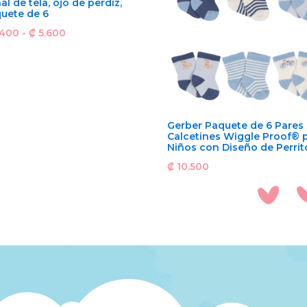
al de tela, ojo de perdiz,
uete de 6
Rango
.400
-
₡
5.600
de
precios:
desde
₡ 5.400
hasta
Gerber Paquete de 6 Pares
Calcetines Wiggle Proof® 
₡ 5.600
Niños con Diseño de Perrit
₡
10.500