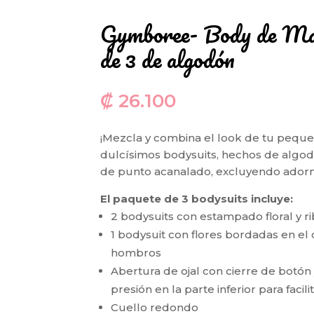
Gymboree- Body de Mar
de 3 de algodón
₡
26.100
¡Mezcla y combina el look de tu pequ
dulcísimos bodysuits, hechos de algo
de punto acanalado, excluyendo adorn
El paquete de 3 bodysuits incluye:
2 bodysuits con estampado floral y ri
1 bodysuit con flores bordadas en el 
hombros
Abertura de ojal con cierre de botón y
presión en la parte inferior para facil
Cuello redondo