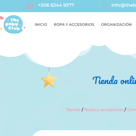
+506 6344 9377

info@theb

INICIO
ROPA Y ACCESORIOS
ORGANIZACIÓN
Tienda onli
Tienda
/
Ropa y accesorios
/
Con