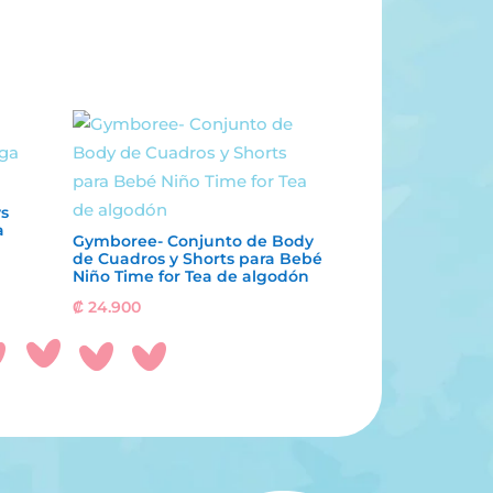
ys
a
Gymboree- Conjunto de Body
de Cuadros y Shorts para Bebé
Niño Time for Tea de algodón
₡
24.900