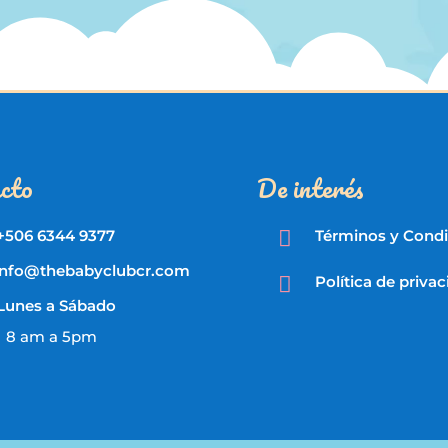
cto
De interés
+506 6344 9377

Términos y Cond
info@thebabyclubcr.com

Política de priva
Lunes a Sábado
8 am a 5pm