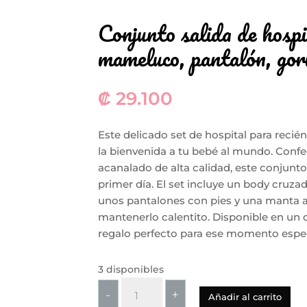
Conjunto salida de hospi
mameluco, pantalón, gor
₡
29.100
Este delicado set de hospital para recién
la bienvenida a tu bebé al mundo. Confe
acanalado de alta calidad, este conjunt
primer día. El set incluye un body cruza
unos pantalones con pies y una manta a 
mantenerlo calentito. Disponible en un du
regalo perfecto para ese momento especia
3 disponibles
Conjunto
-
+
Añadir al carrito
salida