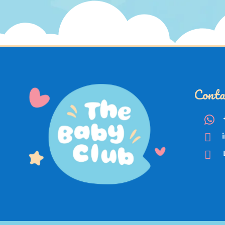
Conta


