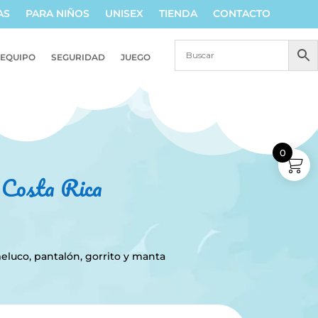
AS
PARA NIÑOS
UNISEX
TIENDA
CONTACTO
EQUIPO
SEGURIDAD
JUEGO
0
n Costa Rica
eluco, pantalón, gorrito y manta