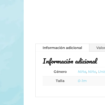
Información adicional
Valo
Información adicional
Género
Niña
,
Niño
,
Uni
Talla
0-1m