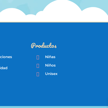
Productos
iciones

Niñas

Niños
cidad

Unisex