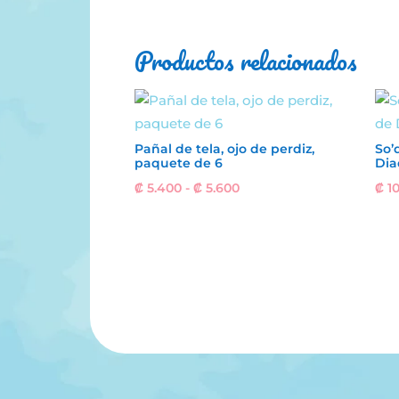
Productos relacionados
Pañal de tela, ojo de perdiz,
So’
paquete de 6
Dia
Rango
₡
5.400
-
₡
5.600
₡
10
de
precios:
desde
₡ 5.400
hasta
₡ 5.600