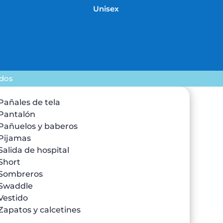
Unisex
ados
Pañales de tela
Pantalón
Pañuelos y baberos
Pijamas
Salida de hospital
Short
Sombreros
Swaddle
Vestido
Zapatos y calcetines