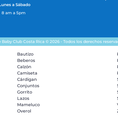
Lunes a Sábado
8 am a 5pm
 Baby Club Costa Rica © 2026 - Todos los derechos reserv
Bautizo
Beberos
Calzón
Camiseta
Cárdigan
Conjuntos
Gorrito
Lazos
Mameluco
Overol