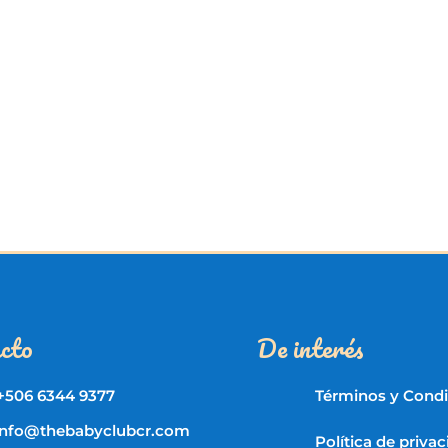
hasta
₡ 300.000
cto
De interés
+506 6344 9377
Términos y Cond
info@thebabyclubcr.com
Política de priva