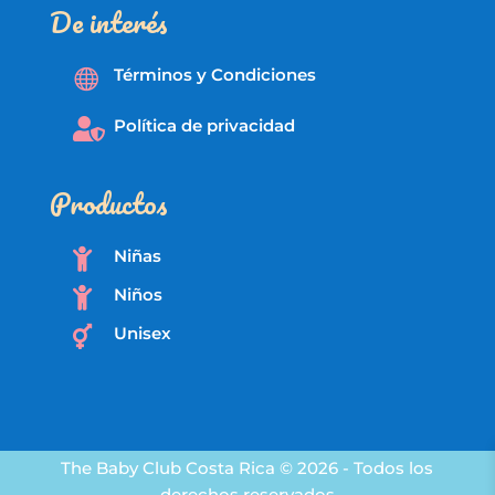
De interés
Términos y Condiciones

Política de privacidad

Productos
Niñas

Niños

Unisex

The Baby Club Costa Rica © 2026 - Todos los
derechos reservados