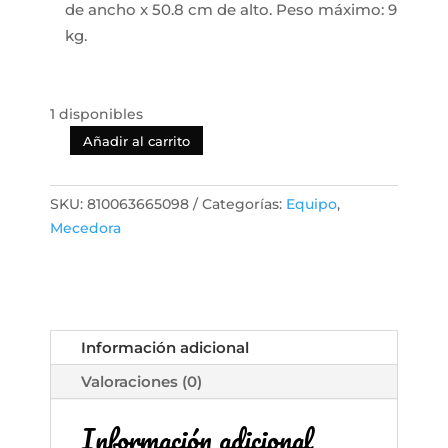
de ancho x 50.8 cm de alto. Peso máximo: 9
kg.
1 disponibles
Añadir al carrito
Evolur
Koko
Mecedora
SKU:
810063665098
Categorías:
Equipo
,
Portátil
Mecedora
para
Bebés
cantidad
Información adicional
Valoraciones (0)
Información adicional