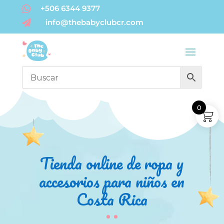

+506 6344 9377
info@thebabyclubcr.com

0
Tienda online de ropa y
accesorios para niños en
Costa Rica