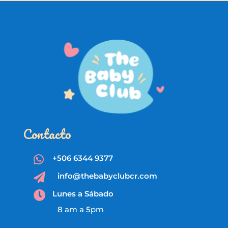
Contacto
+506 6344 9377

info@thebabyclubcr.com

Lunes a Sábado

8 am a 5pm