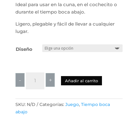
Ideal para usar en la cuna, en el cochecito o
durante el tiempo boca abajo.
Ligero, plegable y fácil de llevar a cualquier
lugar.
Diseño
Libro
-
+
Añadir al carrito
de
Tela
para
SKU:
N/D
Categorías:
Juego
,
Tiempo boca
Estimulación
abajo
Temprana
con
Espejo
+