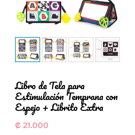
Libro de Tela para
Estimulación Temprana con
Espejo + Librito Extra
₡
21.000