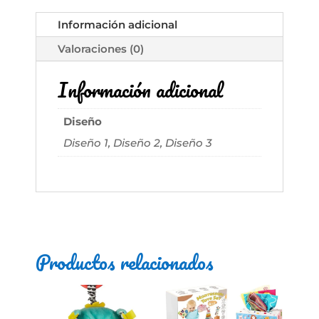
Librito
Información adicional
Extra
cantidad
Valoraciones (0)
Información adicional
Diseño
Diseño 1, Diseño 2, Diseño 3
Productos relacionados