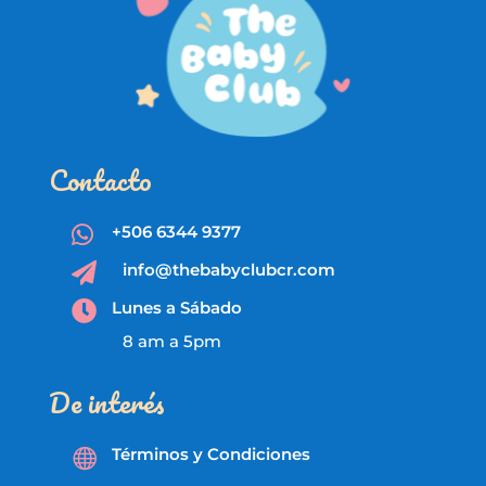
Contacto
+506 6344 9377

info@thebabyclubcr.com

Lunes a Sábado

8 am a 5pm
De interés
Términos y Condiciones
