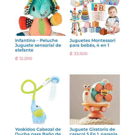
Infantino – Peluche
Juguetes Montessori
Juguete sensorial de
para bebés, 4 en 1
elefante
₡
33.500
₡
12.200
Yookidoo Cabezal de
Juguete Giratorio de
Ducha para Baño de
caracol 5 En 1, naranja