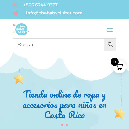

+506 6344 9377
info@thebabyclubcr.com

0
Tienda online de ropa y
accesorios para niños en
Costa Rica